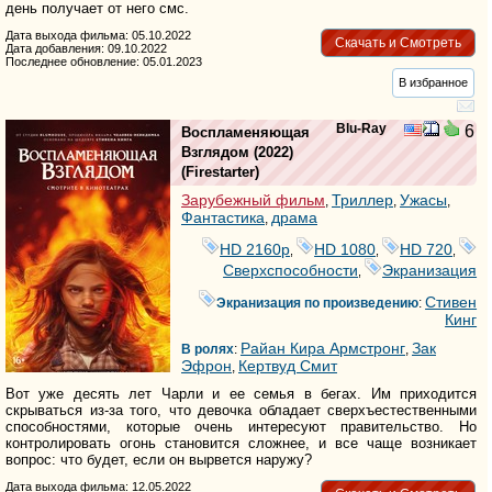
день получает от него смс.
Дата выхода фильма: 05.10.2022
Скачать и Смотреть
Дата добавления: 09.10.2022
Последнее обновление: 05.01.2023
В избранное
Blu-Ray
6
Воспламеняющая
Взглядом
(2022)
(
Firestarter
)
Зарубежный фильм
Триллер
Ужасы
,
,
,
Фантастика
драма
,
HD 2160р
HD 1080
HD 720
,
,
,
Сверхспособности
Экранизация
,
Стивен
Экранизация по произведению
:
Кинг
Райан Кира Армстронг
Зак
В ролях
:
,
Эфрон
Кертвуд Смит
,
Вот уже десять лет Чарли и ее семья в бегах. Им приходится
скрываться из-за того, что девочка обладает сверхъестественными
способностями, которые очень интересуют правительство. Но
контролировать огонь становится сложнее, и все чаще возникает
вопрос: что будет, если он вырвется наружу?
Дата выхода фильма: 12.05.2022