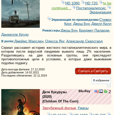
HD 1080
HD 720
to be
,
,
continued...
Постапокалипсис
,
,
Экранизация
Стивен
Экранизация по произведению
:
Кинг
Джош Бун
Джилл Килл
,
,
Джош Бун
Бриджет Паларди
Режиссеры
:
,
,
Даниелле Крудy
Джеймс Марсден
Одесса Янг
Александр Скарсгард
В ролях
:
,
,
Сериал расскажет историю жесткого постапокалиптического мира, в
котором после вирусной пандемии выжило лишь 2% населения.
Разделившись на две основные группы, они преследуют
противоположные цели в условиях, в которых даже выживание
подобно подвигу.
Дата выхода фильма: 17.12.2020
Скачать и Смотреть
Дата добавления: 14.02.2021
Последнее обновление: 22.11.2024
В избранное
Blu-Ray
2
Дети Кукурузы
(2020)
(
Children Of The Corn
)
Зарубежный фильм
Ужасы
,