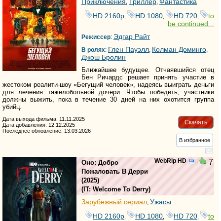
Приключения
Триллер
Фантастика
,
,
HD 2160р
HD 1080
HD 720
to
,
,
,
be continued...
Эдгар Райт
Режиссер
:
Глен Пауэлл
Колман Доминго
В ролях
:
,
,
Джош Бролин
Ближайшее будущее. Отчаявшийся отец
Бен Ричардс решает принять участие в
жестоком реалити-шоу «Бегущий человек», надеясь выиграть деньги
для лечения тяжелобольной дочери. Чтобы победить, участники
должны выжить, пока в течение 30 дней на них охотится группа
убийц.
Дата выхода фильма: 11.11.2025
Скачать
Дата добавления: 12.12.2025
Последнее обновление: 13.03.2026
В избранное
WebRip HD
7
Оно: Добро
Пожаловать В Дерри
(2025)
(
IT: Welcome To Derry
)
Зарубежный сериал
Ужасы
,
HD 2160р
HD 1080
HD 720
to
,
,
,