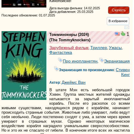
Кинопоиске!
Дата выхода фильма: 14.02.2025
Скачать
Дата добавления: 25.03.2025
Последнее обновление: 01.07.2025
В избранное
1
Томминокеры
(2024)
(
The Tommyknockers
)
Зарубежный фильм
Триллер
Ужасы
,
,
,
Фантастика
Про инопланетян
Экранизация
,
Стивен
Экранизация по произведению
:
Кинг
Джеймс Ван
Актер
:
В штате Мэн есть небольшой городок
Хэвен. Группа местных жителей однажды
натыкается за зарытый инопланетный
корабль. После его раскопок со всеми
живыми существами, находящихся рядом с кораблём, начинают
происходить странные события. Животные либо умирают, либо ведут
себя необычно. Люди постепенно сходят с ума, а затем через время
умирают в страшных муках. Однако некоторых магическое
воздействие корабля наградило уникальными сверхспособностями.
Но и это их не спасало от гибели. В конечном итоге всех их настигла