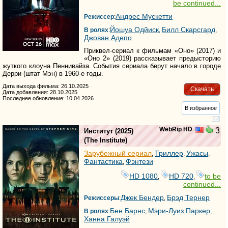
be continued...
Андрес Мускетти
Режиссер
:
Йошуа Одйиcк
Билл Скарсгард
В ролях
:
,
,
Джован Адепо
Приквел-сериал к фильмам «Оно» (2017) и
«Оно 2» (2019) рассказывает предысторию
жуткого клоуна Пеннивайза. События сериала берут начало в городе
Дерри (штат Мэн) в 1960-е годы.
Дата выхода фильма: 26.10.2025
Скачать
Дата добавления: 28.10.2025
Последнее обновление: 10.04.2026
В избранное
WebRip HD
3
Институт
(2025)
(
The Institute
)
Зарубежный сериал
Триллер
Ужасы
,
,
,
Фантастика
Фэнтези
,
HD 1080
HD 720
to be
,
,
continued...
Джек Бендер
Брэд Тернер
Режиссеры
:
,
Бен Барнс
Мэри-Луиз Паркер
В ролях
:
,
,
Ханна Галуэй