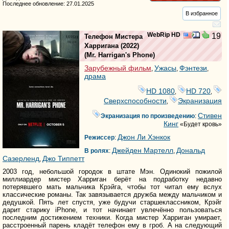
Последнее обновление: 27.01.2025
В избранное
WebRip HD
19
Телефон Мистера
Харригана
(2022)
(
Mr. Harrigan's Phone
)
Зарубежный фильм
Ужасы
Фэнтези
,
,
,
драма
HD 1080
HD 720
,
,
Сверхспособности
Экранизация
,
Стивен
Экранизация по произведению
:
Кинг
«Будет кровь»
Джон Ли Хэнкок
Режиссер
:
Джейден Мартелл
Дональд
В ролях
:
,
Сазерленд
Джо Типпетт
,
2003 год, небольшой городок в штате Мэн. Одинокий пожилой
миллиардер мистер Харриган берёт на подработку недавно
потерявшего мать мальчика Крэйга, чтобы тот читал ему вслух
классические романы. Так завязывается дружба между мальчиком и
дедушкой. Пять лет спустя, уже будучи старшеклассником, Крэйг
дарит старику iPhone, и тот начинает увлечённо пользоваться
последним достижением техники. Когда мистер Харриган умирает,
расстроенный парень кладёт телефон ему в гроб. А на следующий