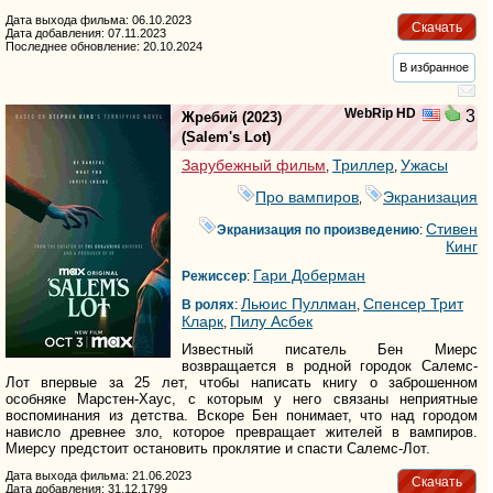
Дата выхода фильма: 06.10.2023
Скачать
Дата добавления: 07.11.2023
Последнее обновление: 20.10.2024
В избранное
WebRip HD
3
Жребий
(2023)
(
Salem's Lot
)
Зарубежный фильм
Триллер
Ужасы
,
,
Про вампиров
Экранизация
,
Стивен
Экранизация по произведению
:
Кинг
Гари Доберман
Режиссер
:
Льюис Пуллман
Спенсер Трит
В ролях
:
,
Кларк
Пилу Асбек
,
Известный писатель Бен Миерс
возвращается в родной городок Салемс-
Лот впервые за 25 лет, чтобы написать книгу о заброшенном
особняке Марстен-Хаус, с которым у него связаны неприятные
воспоминания из детства. Вскоре Бен понимает, что над городом
нависло древнее зло, которое превращает жителей в вампиров.
Миерсу предстоит остановить проклятие и спасти Салемс-Лот.
Дата выхода фильма: 21.06.2023
Скачать
Дата добавления: 31.12.1799