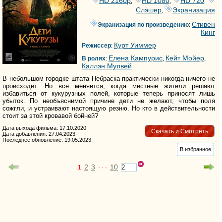
HD 2160р
HD 1080
HD 720
,
,
,
Слэшер
Экранизация
,
Стивен
Экранизация по произведению
:
Кинг
Курт Уиммер
Режиссер
:
Елена Кампурис
Кейт Мойер
В ролях
:
,
,
Каллэн Мулвей
В небольшом городке штата Небраска практически никогда ничего не
происходит. Но все меняется, когда местные жители решают
избавиться от кукурузных полей, которые теперь приносят лишь
убыток. По необъяснимой причине дети не желают, чтобы поля
сожгли, и устраивают настоящую резню. Но кто в действительности
стоит за этой кровавой бойней?
Дата выхода фильма: 17.10.2020
Скачать и Смотреть
Дата добавления: 27.04.2023
Последнее обновление: 19.05.2023
В избранное
2
3
10
1
· · ·