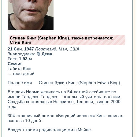
Стивен Кинг (Stephen King), также встречается:
Стив Кинг
21 Сен. 1947
Портлэнд, Мэн, США
Знак зодиака:
♍ Дева
Рост:
1.93 м
Семья
:
Табита Кинг
... трое детей
Полное имя — Стивен Эдвин Кинг (Stephen Edwin King).
Его дочь Наоми женилась на 54-летней лесбиянке по
имени Тандека. Тандека — школьный учитель теологии.
Свадьба состоялась в Нэшвилле, Теннеси, в июне 2000
года.
304-страничный роман «Бегущий человек» Кинг написал
всего за 10 дней.
Владеет тремя радиостанциями в Мэйне.