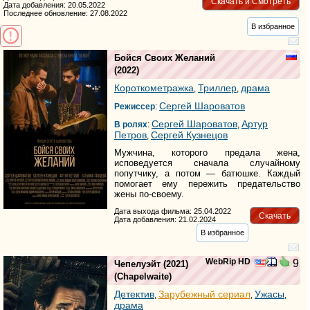
Скачать и Смотреть
Дата добавления: 20.05.2022
Последнее обновление: 27.08.2022
В избранное
Бойся Своих Желаний
(2022)
Короткометражка
Триллер
драма
,
,
Сергей Шароватов
Режиссер
:
Сергей Шароватов
Артур
В ролях
:
,
Петров
Сергей Кузнецов
,
Мужчина, которого предала жена,
исповедуется сначала случайному
попутчику, а потом — батюшке. Каждый
помогает ему пережить предательство
жены по-своему.
Дата выхода фильма: 25.04.2022
Скачать
Дата добавления: 21.02.2024
В избранное
WebRip HD
9
Чепелуэйт
(2021)
(
Chapelwaite
)
Детектив
Зарубежный сериал
Ужасы
,
,
,
драма