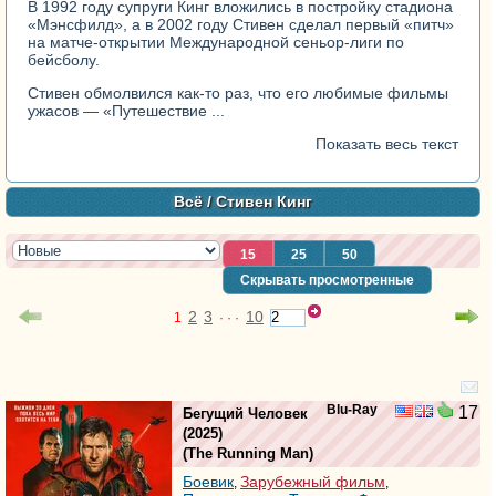
В 1992 году супруги Кинг вложились в постройку стадиона
«Мэнсфилд», а в 2002 году Стивен сделал первый «питч»
на матче-открытии Международной сеньор-лиги по
бейсболу.
Стивен обмолвился как-то раз, что его любимые фильмы
ужасов — «
Путешествие ...
Показать весь текст
Всё
/ Стивен Кинг
15
25
50
Скрывать просмотренные
2
3
10
1
· · ·
Blu-Ray
17
Бегущий Человек
(2025)
(
The Running Man
)
Боевик
Зарубежный фильм
,
,