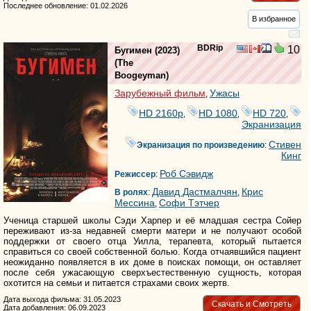
Последнее обновление: 01.02.2026
В избранное
BDRip
10
Бугимен
(2023)
(
The
Boogeyman
)
Зарубежный фильм
Ужасы
,
HD 2160р
HD 1080
HD 720
,
,
,
Экранизация
Стивен
Экранизация по произведению
:
Кинг
Роб Сэвидж
Режиссер
:
Давид Дастмалчян
Крис
В ролях
:
,
Мессина
Софи Тэтчер
,
Ученица старшей школы Сэди Харпер и её младшая сестра Сойер
переживают из-за недавней смерти матери и не получают особой
поддержки от своего отца Уилла, терапевта, который пытается
справиться со своей собственной болью. Когда отчаявшийся пациент
неожиданно появляется в их доме в поисках помощи, он оставляет
после себя ужасающую сверхъестественную сущность, которая
охотится на семьи и питается страхами своих жертв.
Дата выхода фильма: 31.05.2023
Скачать и Смотреть
Дата добавления: 06.09.2023