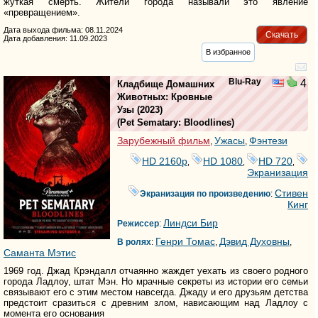
жуткая смерть. Жители города называли это явление
«превращением».
Дата выхода фильма: 08.11.2024
Скачать
Дата добавления: 11.09.2023
В избранное
Blu-Ray
4
Кладбище Домашних
Животных: Кровные
Узы
(2023)
(
Pet Sematary: Bloodlines
)
Зарубежный фильм
Ужасы
Фэнтези
,
,
HD 2160р
HD 1080
HD 720
,
,
,
Экранизация
Стивен
Экранизация по произведению
:
Кинг
Линдси Бир
Режиссер
:
Генри Томас
Дэвид Духовны
В ролях
:
,
,
Саманта Мэтис
1969 год. Джад Крэндалл отчаянно жаждет уехать из своего родного
города Ладлоу, штат Мэн. Но мрачные секреты из истории его семьи
связывают его с этим местом навсегда. Джаду и его друзьям детства
предстоит сразиться с древним злом, нависающим над Ладлоу с
момента его основания