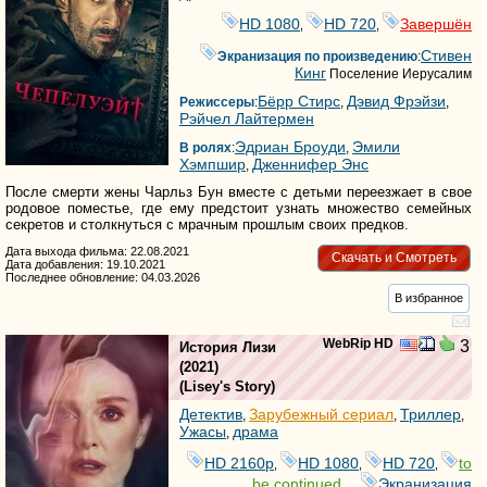
HD 1080
HD 720
Завершён
,
,
Стивен
Экранизация по произведению
:
Кинг
Поселение Иерусалим
Бёрр Стирс
Дэвид Фрэйзи
Режиссеры
:
,
,
Рэйчел Лайтермен
Эдриан Броуди
Эмили
В ролях
:
,
Хэмпшир
Дженнифер Энс
,
После смерти жены Чарльз Бун вместе с детьми переезжает в свое
родовое поместье, где ему предстоит узнать множество семейных
секретов и столкнуться с мрачным прошлым своих предков.
Дата выхода фильма: 22.08.2021
Скачать и Смотреть
Дата добавления: 19.10.2021
Последнее обновление: 04.03.2026
В избранное
WebRip HD
3
История Лизи
(2021)
(
Lisey's Story
)
Детектив
Зарубежный сериал
Триллер
,
,
,
Ужасы
драма
,
HD 2160р
HD 1080
HD 720
to
,
,
,
be continued...
Экранизация
,