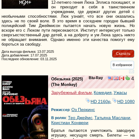
12-летнего гения Люка Эллиса похищают, и
он приходит в себя в таинственном
учреждении, где держат других детей с
необычными способностями. Люк узнаёт, что все они оказались
здесь не по своей воле. В это время в соседнем городке бывший
полицейский Тим Джеймисон пытается начать новую жизнь. Но
вскоре его с Люком пути пересекаются. Институт интересует только
сверхъестественный дар детей, а на доброту и ум Люка здесь никто
не обращает внимания. Однако именно эти качества помогут ему
бороться за свободу.
Дата выхода фильма: 13.07.2025
Скачать
Дата добавления: 17.07.2025
Последнее обновление: 03.11.2025
В избранное
Blu-Ray
4
Обезьяна
(2025)
(
The Monkey
)
Зарубежный фильм
Комедия
Ужасы
,
,
HD 2160р
HD 1080
,
Оз Перкинс
Режиссер
:
Тео Джеймс
Татьяна Маслани
В ролях
:
,
,
Кристиан Конвери
Братья пытаются уничтожить заводную
игрушку, несущую смерть. Билеты — на