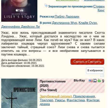
Стивен
Экранизация по произведению
:
Кинг
Пабло Ларраин
Режиссер
:
Джулианна Мур
Клайв Оуэн
В ролях
:
,
,
Дженнифер Джейсон Ли
Ужас, всю жизнь преследовавший знаменитого писателя Скотта
Лэндона… Ужас, который достался в наследство ни о чем не
подозревающей жене Лизи. Как погиб ее муж? Как он жил? В каких
лабиринтах кошмара черпал вдохновение? С какими силами
заключил тайный, страшный союз? Лизи снова и снова пытается
ответить на эти вопросы — и все необратимее запутывается в
паутине кошмара…
Дата выхода фильма: 04.06.2021
Скачать и Смотреть
Дата добавления: 10.06.2021
Последнее обновление: 15.08.2021
В избранное
Blu-Ray
9
Противостояние
(2020)
(
The Stand
)
Зарубежный сериал
Приключения
,
,
Триллер
Ужасы
Фантастика
Фэнтези
,
,
,
,
драма