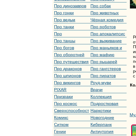
реальных
Про динозавров
Про собак
событиях
Про гонки
Про животных
Про ведьм
Чёрная комедия
Про танки
Про роботов
Про
Про апокалипсис
Р
инопланетян
Про танцы
Про выживание
о
П
Про богов
Про маньяков и
и
серийных убийц
Про оборотней
Про мафию
н
п
Про путешествия
Про рыцарей
в
во времени
Про драконов
Про гангстеров
р
Про шпионов
Про пиратов
с
Про викингов
Роуд-муви
Ко
PIXAR
Врачи
Призраки
Коллекция
Про космос
Подростковая
жестокость
Сверхспособности
Наркотики
Му
Комикс
Новогодние
Ситком
Киберпанк
Гении
Антиутопия