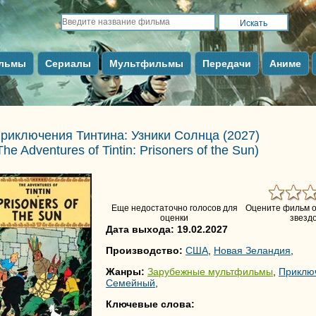
льмы
Сериалы
Мультфильмы
Передачи
Аниме
риключения Тинтина: Узники Солнца
(2027)
The Adventures of Tintin: Prisoners of the Sun
)
Еще недостаточно голосов для
Оцените фильм о
оценки
звездо
Дата выхода: 19.02.2027
Производство:
США
,
Новая Зеландия
,
Жанры:
Зарубежные мультфильмы
,
Приклю
Семейный
,
Ключевые слова: