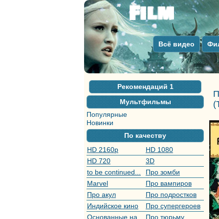
Всё видео
Фи
Рекомендаций
1
П
Мультфильмы
(
Популярные
Новинки
По качеству
HD 2160р
HD 1080
HD 720
3D
to be continued...
Про зомби
Marvel
Про вампиров
Про акул
Про подростков
Индийское кино
Про супергероев
Основанные на
Про тюрьму