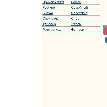
Приключения
Роман
Русские
Семейный
мультфильмы
Сказка
Советские
мультфильмы
Спектакль
Спорт
Триллер
Ужасы
Фантастика
Фэнтези