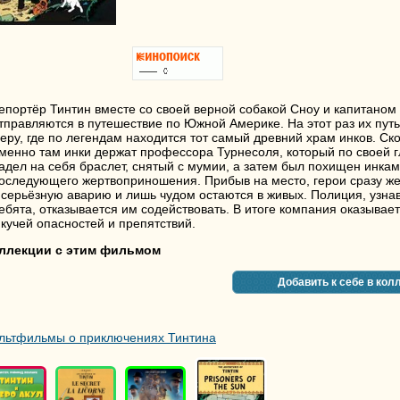
епортёр Тинтин вместе со своей верной собакой Сноу и капитаном
тправляются в путешествие по Южной Америке. На этот раз их путь
еру, где по легендам находится тот самый древний храм инков. Ск
менно там инки держат профессора Турнесоля, который по своей г
адел на себя браслет, снятый с мумии, а затем был похищен инка
оследующего жертвоприношения. Прибыв на место, герои сразу ж
 серьёзную аварию и лишь чудом остаются в живых. Полиция, узнав
ебята, отказывается им содействовать. В итоге компания оказывае
 кучей опасностей и препятствий.
ллекции с этим фильмом
Добавить к себе в кол
льтфильмы о приключениях Тинтина