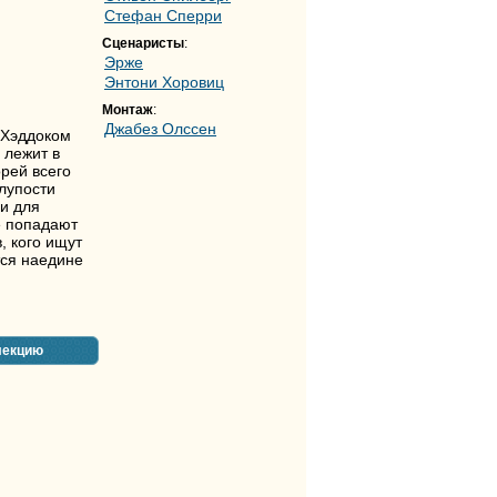
Стефан Сперри
Сценаристы
:
Эрже
Энтони Хоровиц
Монтаж
:
Джабез Олссен
 Хэддоком
 лежит в
орей всего
лупости
ми для
е попадают
, кого ищут
тся наедине
лекцию