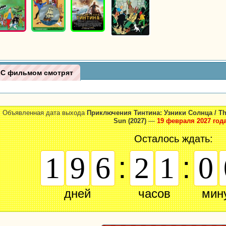
С фильмом смотрят
Объявленная дата выхода
Приключения Тинтина: Узники Солнца / The 
Sun (2027)
—
19 февраля 2027 год
Осталось ждать:
:
:
1
9
6
2
0
5
дней
часов
мин