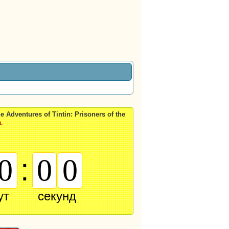
Adventures of Tintin: Prisoners of the
а
.
:
9
5
9
ут
секунд