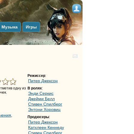
Музыка
Игры
Режиссер
:
Питер Джексон
тметив одну из
В ролях
:
чек.
Энди Серкис
Джейми Белл
Стивен Спилберг
Энтони Хоровиц
чения
,
Продюсеры
:
Питер Джексон
Катхлеен Кеннедy
Стивен Спилберг