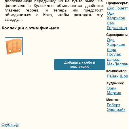
долгожданную передышку, но не тут-то было. На
Продюсеры
:
фестивале в Кулсвилле объявляются двойники
Джо Гойетт
главных героев, и теперь им предстоит
Оди
объединиться с Коко, чтобы разгадать эту
Харрисон
загадку....
Сэм
Реджистер
Коллекции с этим фильмом
Сценаристы
:
Оди
Харрисон
Лора
Поллак
Дэниэл
Добавить к себе в
МакЛеллан
коллекцию
Композитор
:
Райан Шор
Художник
:
Эрик
Мартин
Монтаж
:
Роберт
Эренрайк
Скуби-Ду