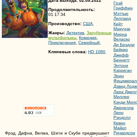
Дата выхода: 02.09.2022
Грэй
Гриффин
Продолжительность:
Мэттью
01:17:34
Лиллард
Производство:
США
,
Кейт
Микуччи
Жанры:
Детектив
,
Зарубежные
Мирна
мультфильмы
,
Комедия
,
Веласко
Приключения
,
Семейный
,
Ди Брэдли
Бейкер
Ключевые слова:
HD 1080
,
Джефф
Беннетт
Энтони
Кэрриган
Эрин
Фицджерал
Дэвид Лодж
Лара Джил
Миллер
Кэнди Мил
Дженелла
Линн
Рэндолл
Кевин
Майкл
Ричардсон
Фрэд, Дафна, Велма, Шэгги и Скуби предвкушают