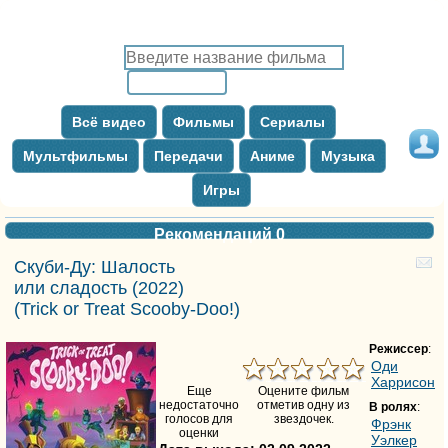
Всё видео
Фильмы
Сериалы
Мультфильмы
Передачи
Аниме
Музыка
Игры
Рекомендаций
0
Скуби-Ду: Шалость
или сладость
(2022)
(
Trick or Treat Scooby-Doo!
)
Режиссер
:
Оди
Харрисон
Еще
Оцените фильм
недостаточно
отметив одну из
В ролях
:
голосов для
звездочек.
Фрэнк
оценки
Уэлкер