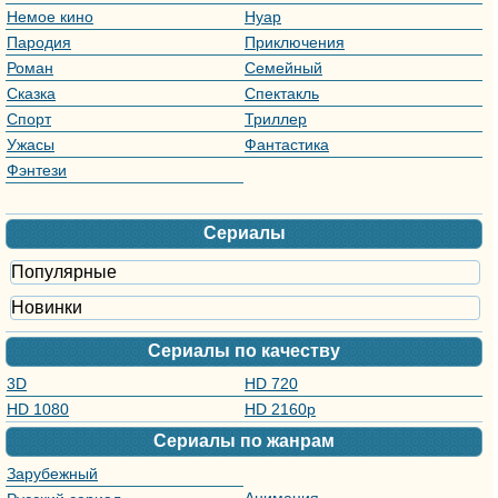
Немое кино
Нуар
Пародия
Приключения
Роман
Семейный
Сказка
Спектакль
Спорт
Триллер
Ужасы
Фантастика
Фэнтези
Сериалы
Популярные
Новинки
Сериалы по качеству
3D
HD 720
HD 1080
HD 2160р
Сериалы по жанрам
Зарубежный
сериал
Анимация