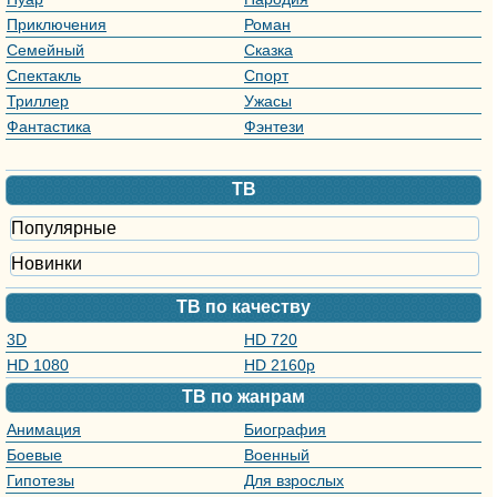
Приключения
Роман
Семейный
Сказка
Спектакль
Спорт
Триллер
Ужасы
Фантастика
Фэнтези
ТВ
Популярные
Новинки
ТВ по качеству
3D
HD 720
HD 1080
HD 2160р
ТВ по жанрам
Анимация
Биография
Боевые
Военный
искусства
Гипотезы
Для взрослых