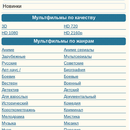
Новинки
Мультфильмы по качеству
3D
HD 720
HD 1080
HD 2160р
Мультфильмы по жанрам
Аниме
Аниме сериалы
Зарубежные
Мультсериалы
мультфильмы
Русские
Советские
мультфильмы
мультфильмы
Арт-хаус /
Биография
Авторское кино
Боевик
Боевые
искусства
Вестерн
Военный
Детектив
Детский
Для взрослых
Документальный
Исторический
Комедия
Короткометражный
Криминал
Мелодрама
Мистика
Музыка
Мюзикл
Нуар
Пародия