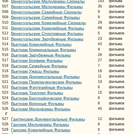
506
Венесуэльские Мелодрамы Сериалы
143
фильма
507
Венесуэльские Мелодрамы Фильмы
30
фильмов
508
Венесуэльские Семейные Сериалы
9
фильмов
509
Венесуэльские Семейные Фильмы
9
фильмов
510
Венесуэльские Комедийные Сериалы
29
фильмов
511
Венесуэльские Комедийные Фильмы
68
фильмов
512
Венесуэльские Спортивные Фильмы
5
фильмов
513
Венесуэльские Зарубежные Фильмы
23
фильма
514
Вьетнам Комедийные Фильмы
43
фильма
515
Вьетнам Криминальные Фильмы
9
фильмов
516
Вьетнам Зарубежные Фильмы
26
фильмов
517
Вьетнам Боевики Фильмы
27
фильмов
518
Вьетнам Семейные Фильмы
7
фильмов
519
Вьетнам Ужасы Фильмы
16
фильмов
520
Вьетнам Документальные Фильмы
11
фильмов
521
Вьетнам Приключенческие Фильмы
10
фильмов
522
Вьетнам Фэнтезийные Фильмы
6
фильмов
523
Вьетнам Триллер Фильмы
15
фильмов
524
Вьетнам Биографические Фильмы
6
фильмов
525
Вьетнам Военные Фильмы
8
фильмов
526
Вьетнам Мелодрамы Фильмы
45
фильмов
Г
527
Гаитянские Документальные Фильмы
12
фильмов
528
Ганские Мелодрамы Фильмы
8
фильмов
529
Ганские Комедийные Фильмы
6
фильмов