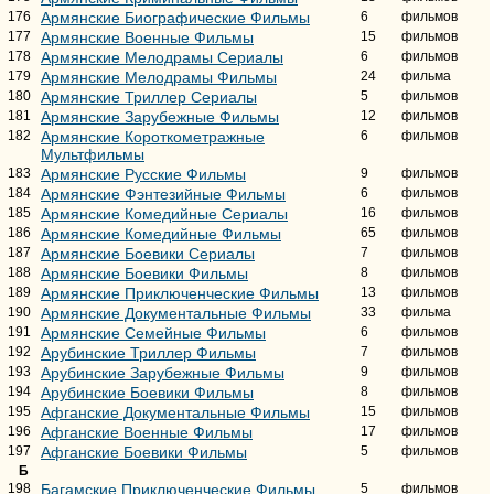
176
Армянские Биографические Фильмы
6
фильмов
177
Армянские Военные Фильмы
15
фильмов
178
Армянские Мелодрамы Сериалы
6
фильмов
179
Армянские Мелодрамы Фильмы
24
фильма
180
Армянские Триллер Сериалы
5
фильмов
181
Армянские Зарубежные Фильмы
12
фильмов
182
Армянские Короткометражные
6
фильмов
Мультфильмы
183
Армянские Русские Фильмы
9
фильмов
184
Армянские Фэнтезийные Фильмы
6
фильмов
185
Армянские Комедийные Сериалы
16
фильмов
186
Армянские Комедийные Фильмы
65
фильмов
187
Армянские Боевики Сериалы
7
фильмов
188
Армянские Боевики Фильмы
8
фильмов
189
Армянские Приключенческие Фильмы
13
фильмов
190
Армянские Документальные Фильмы
33
фильма
191
Армянские Семейные Фильмы
6
фильмов
192
Арубинские Триллер Фильмы
7
фильмов
193
Арубинские Зарубежные Фильмы
9
фильмов
194
Арубинские Боевики Фильмы
8
фильмов
195
Афганские Документальные Фильмы
15
фильмов
196
Афганские Военные Фильмы
17
фильмов
197
Афганские Боевики Фильмы
5
фильмов
Б
198
Багамские Приключенческие Фильмы
5
фильмов