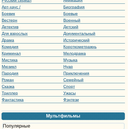
Русский сериал
Арт-хаус /
Биография
Авторское кино
Боевик
Боевые
искусства
Вестерн
Военный
Детектив
Детский
Для взрослых
Документальный
Драма
Исторический
Комедия
Короткометражный
Криминал
Мелодрама
Мистика
Музыка
Мюзикл
Нуар
Пародия
Приключения
Роман
Семейный
Сказка
Спорт
Триллер
Ужасы
Фантастика
Фэнтези
Мультфильмы
Популярные