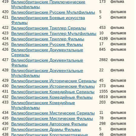
419
Великобританские Приключенческие
173
фильма
Мультфильмы
420
Великобританские Русские Мультфильмы
5
фильмов
421
Великобританские Боевые искусства
5
фильмов
Фильмы
422
Великобританские Триллер Сериалы
453
фильма
423
Великобританские Триллер Мультфильмы
10
фильмов
424
Великобританские Триллер Фильмы
4199
фильмов
425
Великобританские Русские Фильмы
17
фильмов
426
Великобританские Документальные
845
фильмов
Сериалы
427
Великобританские Документальные
2882
фильма
Фильмы
428
Великобританские Документальные
22
фильма
Мультфильмы
429
Великобританские Исторические Сериалы
45
фильмов
430
Великобританские Исторические Фильмы
273
фильма
431
Великобританские Комедийные Сериалы
1555
фильмов
432
Великобританские Комедийные Фильмы
6819
фильмов
433
Великобританские Комедийные
203
фильма
Мультфильмы
434
Великобританские Мистические Сериалы
11
фильмов
435
Великобританские Мистические Фильмы
78
фильмов
436
Великобританские Авторские Фильмы
298
фильмов
437
Великобританские Драмы Фильмы
5
фильмов
438
Великобританские Короткометражные
46
фильмов