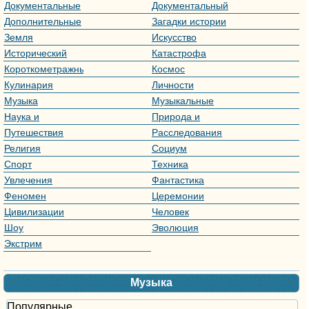
Документальные
Документальный
сериалы
Дополнительные
Загадки истории
материалы
Земля
Искусство
Исторический
Катастрофа
Короткометражный
Космос
Кулинария
Личности
Музыка
Музыкальные
программы
Наука и
Природа и
технологии
животные
Путешествия
Расследования
Религия
Социум
Спорт
Техника
Увлечения
Фантастика
Феномен
Церемонии
награждения
Цивилизации
Человек
Шоу
Эволюция
Экстрим
Музыка
Популярные