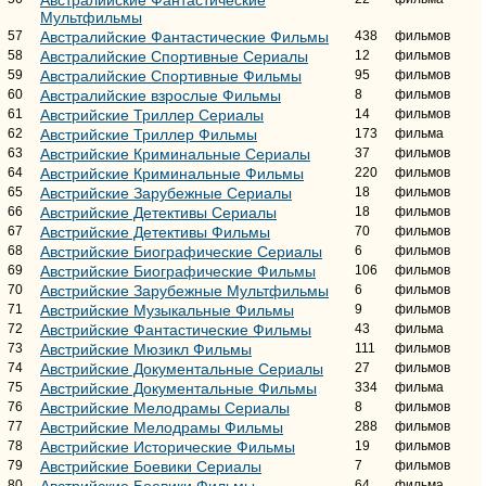
Мультфильмы
57
Австралийские Фантастические Фильмы
438
фильмов
58
Австралийские Спортивные Сериалы
12
фильмов
59
Австралийские Спортивные Фильмы
95
фильмов
60
Австралийские взрослые Фильмы
8
фильмов
61
Австрийские Триллер Сериалы
14
фильмов
62
Австрийские Триллер Фильмы
173
фильма
63
Австрийские Криминальные Сериалы
37
фильмов
64
Австрийские Криминальные Фильмы
220
фильмов
65
Австрийские Зарубежные Сериалы
18
фильмов
66
Австрийские Детективы Сериалы
18
фильмов
67
Австрийские Детективы Фильмы
70
фильмов
68
Австрийские Биографические Сериалы
6
фильмов
69
Австрийские Биографические Фильмы
106
фильмов
70
Австрийские Зарубежные Мультфильмы
6
фильмов
71
Австрийские Музыкальные Фильмы
9
фильмов
72
Австрийские Фантастические Фильмы
43
фильма
73
Австрийские Мюзикл Фильмы
111
фильмов
74
Австрийские Документальные Сериалы
27
фильмов
75
Австрийские Документальные Фильмы
334
фильма
76
Австрийские Мелодрамы Сериалы
8
фильмов
77
Австрийские Мелодрамы Фильмы
288
фильмов
78
Австрийские Исторические Фильмы
19
фильмов
79
Австрийские Боевики Сериалы
7
фильмов
80
Австрийские Боевики Фильмы
64
фильма