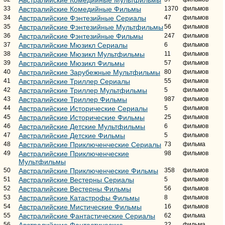
33
Австралийские Комедийные Фильмы
1370
фильмов
34
Австралийские Фэнтезийные Сериалы
47
фильмов
35
Австралийские Фэнтезийные Мультфильмы
56
фильмов
36
Австралийские Фэнтезийные Фильмы
247
фильмов
37
Австралийские Мюзикл Сериалы
6
фильмов
38
Австралийские Мюзикл Мультфильмы
11
фильмов
39
Австралийские Мюзикл Фильмы
57
фильмов
40
Австралийские Зарубежные Мультфильмы
80
фильмов
41
Австралийские Триллер Сериалы
55
фильмов
42
Австралийские Триллер Мультфильмы
5
фильмов
43
Австралийские Триллер Фильмы
987
фильмов
44
Австралийские Исторические Сериалы
5
фильмов
45
Австралийские Исторические Фильмы
25
фильмов
46
Австралийские Детские Мультфильмы
6
фильмов
47
Австралийские Детские Фильмы
5
фильмов
48
Австралийские Приключенческие Сериалы
73
фильма
49
Австралийские Приключенческие
98
фильмов
Мультфильмы
50
Австралийские Приключенческие Фильмы
358
фильмов
51
Австралийские Вестерны Сериалы
5
фильмов
52
Австралийские Вестерны Фильмы
56
фильмов
53
Австралийские Катастрофы Фильмы
8
фильмов
54
Австралийские Мистические Фильмы
16
фильмов
55
Австралийские Фантастические Сериалы
62
фильма
56
Австралийские Фантастические
22
фильма