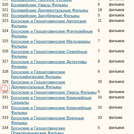
320
Боливийские Ужасы Фильмы
6
фильмов
321
Боливийские Документальные Фильмы
18
фильмов
322
Боливийские Зарубежные Фильмы
5
фильмов
323
Боснские и Герцеговинские Авторские
11
фильмов
Фильмы
324
Боснские и Герцеговинские Фэнтезийные
5
фильмов
Фильмы
325
Боснские и Герцеговинские Мелодрамы
7
фильмов
Фильмы
326
Боснские и Герцеговинские Семейные
7
фильмов
Фильмы
327
Боснские и Герцеговинские Детективы
8
фильмов
Фильмы
328
Боснские и Герцеговинские
6
фильмов
Биографические Фильмы
329
Боснские и Герцеговинские
30
фильмов
Документальные Фильмы
330
Боснские и Герцеговинские Ужасы Фильмы
5
фильмов
331
Боснские и Герцеговинские Комедийные
10
фильмов
Сериалы
332
Боснские и Герцеговинские Комедийные
32
фильма
Фильмы
333
Боснские и Герцеговинские Военные
33
фильма
Фильмы
334
Боснские и Герцеговинские
5
фильмов
Приключенческие Фильмы