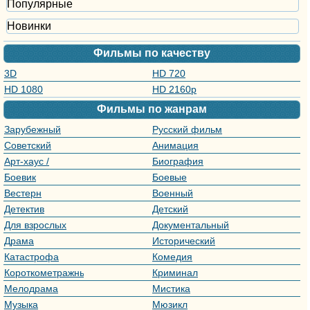
Популярные
Новинки
Фильмы по качеству
3D
HD 720
HD 1080
HD 2160р
Фильмы по жанрам
Зарубежный
Русский фильм
фильм
Советский
Анимация
фильм
Арт-хаус /
Биография
Авторское кино
Боевик
Боевые
искусства
Вестерн
Военный
Детектив
Детский
Для взрослых
Документальный
Драма
Исторический
Катастрофа
Комедия
Короткометражный
Криминал
Мелодрама
Мистика
Музыка
Мюзикл