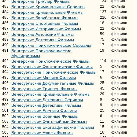
482
Венгерские Триллер Фильмы
134
фильма
483
Венгерские Криминальные Сериалы
22
фильма
484
Венгерские Криминальные Фильмы
137
фильмов
485
Венгерские Зарубежные Фильмы
226
фильмов
486
Венгерские Спортивные Фильмы
18
фильмов
487
Венгерские Исторические Фильмы
22
фильма
488
Венгерские Авторские Фильмы
59
фильмов
489
Венгерские Детективы Фильмы
75
фильмов
490
Венгерские Приключенческие Сериалы
17
фильмов
491
Венгерские Приключенческие
19
фильмов
Мультфильмы
492
Венгерские Приключенческие Фильмы
114
фильмов
493
Венесуэльские Фантастические Фильмы
5
фильмов
494
Венесуэльские Приключенческие Фильмы
17
фильмов
495
Венесуэльские Мюзикл Фильмы
6
фильмов
496
Венесуэльские Документальные Фильмы
25
фильмов
497
Венесуэльские Триллер Фильмы
45
фильмов
498
Венесуэльские Криминальные Фильмы
29
фильмов
499
Венесуэльские Детективы Сериалы
9
фильмов
500
Венесуэльские Детективы Фильмы
9
фильмов
501
Венесуэльские Боевики Фильмы
25
фильмов
502
Венесуэльские Военные Фильмы
6
фильмов
503
Венесуэльские Фэнтезийные Фильмы
11
фильмов
504
Венесуэльские Биографические Фильмы
15
фильмов
505
Венесуэльские Ужасы Фильмы
16
фильмов