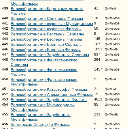
Мультфильмы
439
Великобританские Короткометражные
41
фильм
Фильмы
440
Великобританские Спектакль Фильмы
18
фильмов
441
Великобританские взрослые Мультфильмы
9
фильмов
442
Великобританские взрослые Фильмы
50
фильмов
443
Великобританские Вестерны Сериалы
5
фильмов
444
Великобританские Вестерны Фильмы
145
фильмов
445
Великобританские Военные Сериалы
107
фильмов
446
Великобританские Военные Фильмы
1052
фильма
447
Великобританские Зарубежные Сериалы
837
фильмов
448
Великобританские Фантастические
294
фильма
Сериалы
449
Великобританские Фантастические
1457
фильмов
Фильмы
450
Великобританские Фантастические
51
фильм
Мультфильмы
451
Великобританские Катастрофы Фильмы
21
фильм
452
Великобританские Анимационные Фильмы
15
фильмов
453
Великобританские Зарубежные Фильмы
4613
фильмов
454
Великобританские Мультсериалы
85
фильмов
Мультфильмы
455
Великобританские Зарубежные
233
фильма
Мультфильмы
456
Венгерские Советские Фильмы
5
фильмов