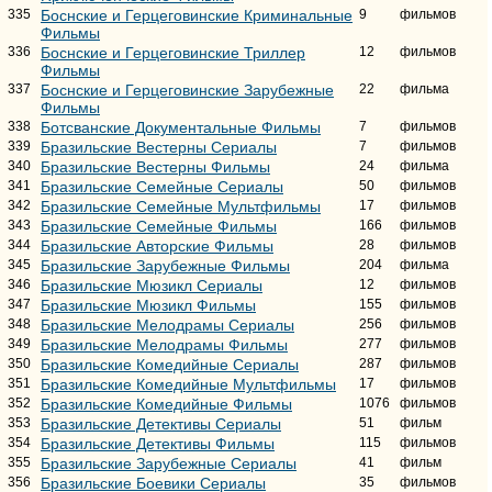
335
Боснские и Герцеговинские Криминальные
9
фильмов
Фильмы
336
Боснские и Герцеговинские Триллер
12
фильмов
Фильмы
337
Боснские и Герцеговинские Зарубежные
22
фильма
Фильмы
338
Ботсванские Документальные Фильмы
7
фильмов
339
Бразильские Вестерны Сериалы
7
фильмов
340
Бразильские Вестерны Фильмы
24
фильма
341
Бразильские Семейные Сериалы
50
фильмов
342
Бразильские Семейные Мультфильмы
17
фильмов
343
Бразильские Семейные Фильмы
166
фильмов
344
Бразильские Авторские Фильмы
28
фильмов
345
Бразильские Зарубежные Фильмы
204
фильма
346
Бразильские Мюзикл Сериалы
12
фильмов
347
Бразильские Мюзикл Фильмы
155
фильмов
348
Бразильские Мелодрамы Сериалы
256
фильмов
349
Бразильские Мелодрамы Фильмы
277
фильмов
350
Бразильские Комедийные Сериалы
287
фильмов
351
Бразильские Комедийные Мультфильмы
17
фильмов
352
Бразильские Комедийные Фильмы
1076
фильмов
353
Бразильские Детективы Сериалы
51
фильм
354
Бразильские Детективы Фильмы
115
фильмов
355
Бразильские Зарубежные Сериалы
41
фильм
356
Бразильские Боевики Сериалы
35
фильмов