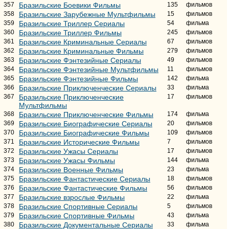
357
Бразильские Боевики Фильмы
135
фильмов
358
Бразильские Зарубежные Мультфильмы
15
фильмов
359
Бразильские Триллер Сериалы
54
фильма
360
Бразильские Триллер Фильмы
245
фильмов
361
Бразильские Криминальные Сериалы
67
фильмов
362
Бразильские Криминальные Фильмы
279
фильмов
363
Бразильские Фэнтезийные Сериалы
49
фильмов
364
Бразильские Фэнтезийные Мультфильмы
11
фильмов
365
Бразильские Фэнтезийные Фильмы
142
фильма
366
Бразильские Приключенческие Сериалы
33
фильма
367
Бразильские Приключенческие
17
фильмов
Мультфильмы
368
Бразильские Приключенческие Фильмы
174
фильма
369
Бразильские Биографические Сериалы
20
фильмов
370
Бразильские Биографические Фильмы
109
фильмов
371
Бразильские Исторические Фильмы
7
фильмов
372
Бразильские Ужасы Сериалы
17
фильмов
373
Бразильские Ужасы Фильмы
144
фильма
374
Бразильские Военные Фильмы
23
фильма
375
Бразильские Фантастические Сериалы
18
фильмов
376
Бразильские Фантастические Фильмы
56
фильмов
377
Бразильские взрослые Фильмы
22
фильма
378
Бразильские Спортивные Сериалы
5
фильмов
379
Бразильские Спортивные Фильмы
43
фильма
380
Бразильские Документальные Сериалы
33
фильма