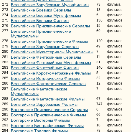
272
Бельгийские Зарубежные Мультфильмы
73
фильма
273
Бельгийские Боевики Сериалы
13
фильмов
274
Бельгийские Боевики Мультфильмы
5
фильмов
275
Бельгийские Боевики Фильмы
136
фильмов
276
Бельгийские Приключенческие Сериалы
15
фильмов
277
Бельгийские Приключенческие
69
фильмов
Мультфильмы
278
Бельгийские Приключенческие Фильмы
120
фильмов
279
Бельгийские Зарубежные Сериалы
49
фильмов
280
Бельгийские Мультсериалы Мультфильмы
7
фильмов
281
Бельгийские Фэнтезийные Сериалы
11
фильмов
282
Бельгийские Фэнтезийные Мультфильмы
31
фильм
283
Бельгийские Фэнтезийные Фильмы
140
фильмов
284
Бельгийские Короткометражные Фильмы
5
фильмов
285
Бельгийские Исторические Фильмы
32
фильма
286
Бельгийские Фантастические Сериалы
12
фильмов
287
Бельгийские Фантастические
7
фильмов
Мультфильмы
288
Бельгийские Фантастические Фильмы
67
фильмов
289
Бельгийские Зарубежные Фильмы
747
фильмов
290
Болгарские Приключенческие Сериалы
6
фильмов
291
Болгарские Приключенческие Фильмы
66
фильмов
292
Болгарские Вестерны Фильмы
7
фильмов
293
Болгарские Биографические Фильмы
18
фильмов
294
Болгарские Триллер Фильмы
78
фильмов