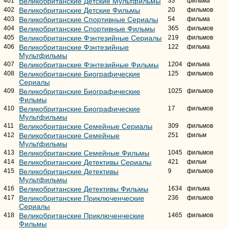
401
Великобританские Детские Мультфильмы
33
фильма
402
Великобританские Детские Фильмы
20
фильмов
403
Великобританские Спортивные Сериалы
54
фильма
404
Великобританские Спортивные Фильмы
365
фильмов
405
Великобританские Фэнтезийные Сериалы
219
фильмов
406
Великобританские Фэнтезийные
122
фильма
Мультфильмы
407
Великобританские Фэнтезийные Фильмы
1204
фильма
408
Великобританские Биографические
125
фильмов
Сериалы
409
Великобританские Биографические
1025
фильмов
Фильмы
410
Великобританские Биографические
17
фильмов
Мультфильмы
411
Великобританские Семейные Сериалы
309
фильмов
412
Великобританские Семейные
251
фильм
Мультфильмы
413
Великобританские Семейные Фильмы
1045
фильмов
414
Великобританские Детективы Сериалы
421
фильм
415
Великобританские Детективы
9
фильмов
Мультфильмы
416
Великобританские Детективы Фильмы
1634
фильма
417
Великобританские Приключенческие
236
фильмов
Сериалы
418
Великобританские Приключенческие
1465
фильмов
Фильмы