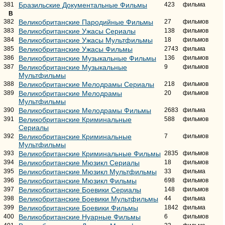
381
Бразильские Документальные Фильмы
423
фильма
В
382
Великобританские Пародийные Фильмы
27
фильмов
383
Великобританские Ужасы Сериалы
138
фильмов
384
Великобританские Ужасы Мультфильмы
18
фильмов
385
Великобританские Ужасы Фильмы
2743
фильма
386
Великобританские Музыкальные Фильмы
136
фильмов
387
Великобританские Музыкальные
9
фильмов
Мультфильмы
388
Великобританские Мелодрамы Сериалы
218
фильмов
389
Великобританские Мелодрамы
20
фильмов
Мультфильмы
390
Великобританские Мелодрамы Фильмы
2683
фильма
391
Великобританские Криминальные
588
фильмов
Сериалы
392
Великобританские Криминальные
7
фильмов
Мультфильмы
393
Великобританские Криминальные Фильмы
2835
фильмов
394
Великобританские Мюзикл Сериалы
18
фильмов
395
Великобританские Мюзикл Мультфильмы
33
фильма
396
Великобританские Мюзикл Фильмы
698
фильмов
397
Великобританские Боевики Сериалы
148
фильмов
398
Великобританские Боевики Мультфильмы
44
фильма
399
Великобританские Боевики Фильмы
1842
фильма
400
Великобританские Нуарные Фильмы
6
фильмов