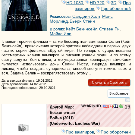
HD 1080
HD 720
3D
Про
,
,
,
вампиров
Про оборотней
,
Сандрин Холт
Монс
Режиссеры
:
,
Морлинд
Бьёрн Стейн
,
Кейт Бекинсейл
Стивен Ри
В ролях
:
,
,
Майкл Или
Главная героиня фильма – та же бессмертная вампирша Селин (Кейт
Бекинсейл), приключения которой зрители наблюдали в первых двух
частях серии фильмов «Другой мир». Но теперь о существовании
бессмертных кланов вампиров и ликанов узнали люди, и по всему
свету ведутся бои с ними, а могущественная корпорация «БиоКом»
пытается использовать дочь Селин Ниссу, гибрида вампира и
ликана, чтобы создать суперликана, способного уничтожить всех и
вся. Задача Селин – воспрепятствовать этому...
Дата выхода фильма: 19.01.2012
Скачать и Смотреть
Дата добавления: 14.02.2012
Последнее обновление: 29.10.2021
В избранное
WebRip HD
16
Другой Мир:
Бесконечная
Война
(2011)
(
Underworld: Endless War
)
Про вампиров
Про оборотней
,