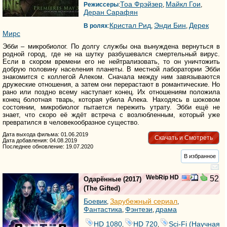
Тоа Фрэйзер
Майкл Гои
Режиссеры
:
,
,
Деран Сарафян
Кристал Рид
Энди Бин
Дерек
В ролях
:
,
,
Мирс
Эбби – микробиолог. По долгу службы она вынуждена вернуться в
родной город, где не на шутку разбушевался смертельный вирус.
Если в скором времени его не нейтрализовать, то он уничтожить
добрую половину населения планеты. В местной лаборатории Эбби
знакомится с коллегой Алеком. Сначала между ним завязываются
дружеские отношения, а затем они перерастают в романтические. Но
рано или поздно всему наступает конец. Их отношениям положила
конец болотная тварь, которая убила Алека. Находясь в шоковом
состоянии, микробиолог пытается пережить утрату. Эбби ещё не
знает, что скоро её ждёт встреча с возлюбленным, который уже
превратился в человекообразное существо.
Дата выхода фильма: 01.06.2019
Скачать и Смотреть
Дата добавления: 04.08.2019
Последнее обновление: 19.07.2020
В избранное
WebRip HD
52
Одарённые
(2017)
(
The Gifted
)
Боевик
Зарубежный сериал
,
,
Фантастика
Фэнтези
драма
,
,
HD 1080
HD 720
Sci-Fi (Научная
,
,