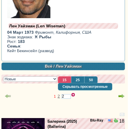
Лен Уайзман (Len Wiseman)
04 Март 1973
Фримонт, Калифорния, США
Знак зодиака:
♓ Рыбы
Рост:
183
Семья
:
Кейт Бекинсейл (развод)
Всё
/ Лен Уайзман
15
25
50
Скрывать просмотренные
2
1
Blu-Ray
18
Балерина
(2025)
(
Ballerina
)