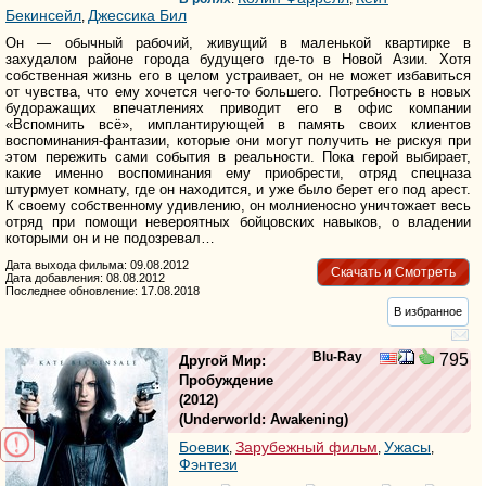
Бекинсейл
Джессика Бил
,
Он — обычный рабочий, живущий в маленькой квартирке в
захудалом районе города будущего где-то в Новой Азии. Хотя
собственная жизнь его в целом устраивает, он не может избавиться
от чувства, что ему хочется чего-то большего. Потребность в новых
будоражащих впечатлениях приводит его в офис компании
«Вспомнить всё», имплантирующей в память своих клиентов
воспоминания-фантазии, которые они могут получить не рискуя при
этом пережить сами события в реальности. Пока герой выбирает,
какие именно воспоминания ему приобрести, отряд спецназа
штурмует комнату, где он находится, и уже было берет его под арест.
К своему собственному удивлению, он молниеносно уничтожает весь
отряд при помощи невероятных бойцовских навыков, о владении
которыми он и не подозревал…
Дата выхода фильма: 09.08.2012
Скачать и Смотреть
Дата добавления: 08.08.2012
Последнее обновление: 17.08.2018
В избранное
Blu-Ray
795
Другой Мир:
Пробуждение
(2012)
(
Underworld: Awakening
)
Боевик
Зарубежный фильм
Ужасы
,
,
,
Фэнтези