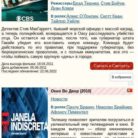
Брэд Тернер
Стив Бойум
Режиссеры
:
,
,
Дуан Кларк
Алекс О’Локлин
Скотт Каан
В ролях
:
,
,
Тайлор Уайли
Детектив Стив МакГарретт, бывший морской офицер с массой наград,
а теперь полицейский, возвращается в Оаху расследовать убийство
отца. Он остается на острове, после того, как губернатор штата
Гавайи убедил его возглавить новую команду. Команда будет
действовать по его правилам, при поддержке губернатора, без
бюрократических проволочек, и с полным иммунитетом, все это —
чтобы поймать самую крупную «дичь» в городе.
Дата выхода фильма: 18.04.2011
Скачать и Смотреть
Дата добавления: 05.06.2011
Последнее обновление: 22.06.2022
В избранное
Окно Во Двор
(2010)
Новости
Паулу Бранку
Николау Брейнер
В ролях
:
,
,
Афонсу Пиментел
Телешоу позволяет зрителям погрузиться в
увлекательный мир телевидения и кино. В
каждом выпуске — обзор киноновинок,
интервью с известными артистами и