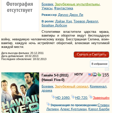
Боевик
Зарубежные мультфильмы
,
,
Ужасы
Фантастика
,
Джуно Джон Ли
Режиссер
:
Дэйзи Хэд
Тревор Дивэлл
В ролях
:
,
,
Брайан Добсон
Столетиями властители царства мрака,
вампиры и оборотни ведут беспощадную
войну, невидимую человеческому взору. Бесстрашная Селина, воин-
вампир, каждую ночь истребляет оборотней, влекомая неутолимой
жаждой мести.
Дата выхода фильма: 20.12.2011
Скачать и Смотреть
Дата добавления: 18.02.2013
Последнее обновление: 18.02.2013
В избранное
HDTV
155
Гавайи 5-0
(2011)
(
Hawaii Five-0
)
Боевик
Зарубежный сериал
Криминал
,
,
,
драма
HD 1080
HD 720
Завершён
,
,
Стивен
Экранизация по произведению
:
Лилиен
Алекс Куртцман
Кэрол Барби
,
,