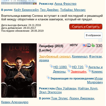
Анна Ферстер
Режиссер
:
Кейт Бекинсейл
Тео Джеймс
Тобайас Мензис
В ролях
:
,
,
Воительница-вампир Селена вступает в свой последний и решающий
бой между оборотнями и кланом вампиров, который её предал.
Дата выхода фильма: 24.11.2016
Скачать и Смотреть
Дата добавления: 28.03.2017
Последнее обновление: 28.05.2019
В избранное
HDTV
330
Люцифер
(2015)
(
Lucifer
)
Зарубежный сериал
Криминал
Фэнтези
,
,
,
драма
HD 1080
HD 720
Ангелы и
,
,
Демоны
Завершён
Комикс
,
,
Илди
Экранизация по произведению
:
Модрович
Лен Уайзман
Нэйтан Хоуп
Режиссеры
:
,
,
Эгил Эгилссон
Том Эллис
Лорен Джерман
В ролях
:
,
,
Кевин Алехандро