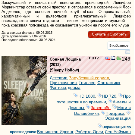
Заскучавший и несчастный повелитель преисподней, Люцифер
Морнингстар оставил свой престол и отправился в современный Лос-
Анджелес, где основал ночной клуб «Lux». Очаровательный,
харизматичный и дьявольски привлекательный Люцифер
наслаждается своим отдыхом — вином, женщинами и музыкой —
пока красивая поп-звезда не оказывается убитой на пороге его клуба
Дата выхода фильма: 09.08.2015
Скачать и Смотреть
Дата добавления: 27.04.2016
Последнее обновление: 30.06.2024
В избранное
HDTV
246
Сонная Лощина
(2013)
(
Sleepy Hollow
)
Детектив
Зарубежный сериал
,
,
Приключения
Триллер
Фантастика
,
,
,
Фэнтези
драма
,
HD 1080
HD 720
Про
,
,
путешествия во времени
Ангелы и
,
Демоны
Завершён
Маги и
,
,
Волшебники
Призраки
,
,
Экранизация
Экранизация по
Вашингтон Ирвинг
Роберто Орси
Лен Уайзман
произведению
:
,
,