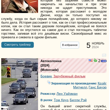
который без зазрения совести может
накричать на начальство и при этом
никогда не щадит преступников. Это
история, которая расскажет о молодом
Джоне, когда он только поступил на
службу, когда он был серым полицейским, до которого никому не
было дела. История расскажет о том, как он стал профессиональным
копом, как он стал таким дерзким полицейским, который не боялся
ничего. Как он опустился на самое дно и стал поглощать таблетки
горстями, запивая всё это дешёвым виски. Своеобразный микс из
приквела и сиквела в одном фильме.
5
НОЯБРЬ
Cмотреть трейлер
В избранное
2024
2
Автоколонна
(2024)
(
Motorcade
)
Боевик
Зарубежный фильм
,
Крэйг
Экранизация по произведению
:
Митчелл
Ганс Бауэр
,
Лен Уайзман
Режиссер
:
Том Круз
Билли Рэй
В ролях
:
,
Он бывший агент секретной службы,
который был вынужден покинуть работу в