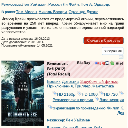
Лен Уайзман
Рассел Ли Файн
Пол А. Эдвардс
Режиссеры
:
,
,
Том Мисон
Николь Бахари
Орландо Джонс
В ролях
:
,
,
Икабод Крэйн просыпается от предсмертной агонии, переместившись
во времени на 250 лет вперед. Крэйн обнаруживает мир на грани
разрушения и узнает, что только он является единственной надеждой
человечества.
Дата выхода фильма: 16.09.2013
Скачать и Смотреть
Дата добавления: 23.01.2014
Последнее обновление: 14.05.2021
В избранное
Blu-Ray
864
Вспомнить
Всё
(2012)
(
Total Recall
)
Боевик
Детектив
Зарубежный фильм
,
,
,
Приключения
Триллер
Фантастика
,
,
HD 2160р
HD 1080
HD 720
,
,
,
Режиссерская версия
Экранизация
,
Филип К.
Экранизация по произведению
:
Дик
Лен Уайзман
Режиссер
:
Колин Фаррелл
Кейт
В ролях
:
,