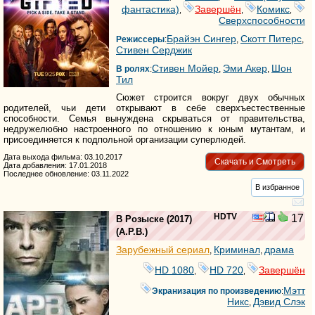
фантастика)
Завершён
Комикс
,
,
,
Сверхспособности
Брайэн Сингер
Скотт Питерс
Режиссеры
:
,
,
Стивен Серджик
Стивен Мойер
Эми Акер
Шон
В ролях
:
,
,
Тил
Сюжет строится вокруг двух обычных
родителей, чьи дети открывают в себе сверхъестественные
способности. Семья вынуждена скрываться от правительства,
недружелюбно настроенного по отношению к юным мутантам, и
присоединяется к подпольной организации суперлюдей.
Дата выхода фильма: 03.10.2017
Скачать и Смотреть
Дата добавления: 17.01.2018
Последнее обновление: 03.11.2022
В избранное
HDTV
17
В Розыске
(2017)
(
A.P.B.
)
Зарубежный сериал
Криминал
драма
,
,
HD 1080
HD 720
Завершён
,
,
Мэтт
Экранизация по произведению
:
Никс
Дэвид Слэк
,