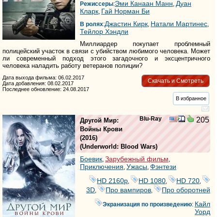
Эми Канаан Манн
Дуан
Режиссеры
:
,
Кларк
Гай Норман Би
,
Джастин Кирк
Натали Мартинес
В ролях
:
,
,
Тейлор Хэндли
Миллиардер покупает проблемный
полицейский участок в связи с убийством любимого человека. Может
ли современный подход этого загадочного и эксцентричного
человека наладить работу ветеранов полиции?
Дата выхода фильма: 06.02.2017
Скачать и Смотреть
Дата добавления: 08.02.2017
Последнее обновление: 24.08.2017
В избранное
Blu-Ray
205
Другой Мир:
Войны Крови
(2016)
(
Underworld: Blood Wars
)
Боевик
Зарубежный фильм
,
,
Приключения
Ужасы
Фэнтези
,
,
HD 2160р
HD 1080
HD 720
,
,
,
3D
Про вампиров
Про оборотней
,
,
Кайл
Экранизация по произведению
:
Уорд