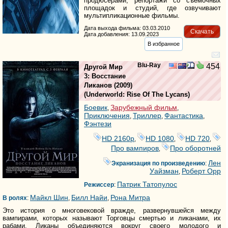
продюсерами, репортажи со съемочных
площадок и студий, где озвучивают
мультипликационные фильмы.
Дата выхода фильма: 03.03.2010
Скачать
Дата добавления: 13.09.2023
В избранное
Blu-Ray
454
Другой Мир
3: Восстание
Ликанов
(2009)
(
Underworld: Rise Of The Lycans
)
Боевик
Зарубежный фильм
,
,
Приключения
Триллер
Фантастика
,
,
,
Фэнтези
HD 2160р
HD 1080
HD 720
,
,
,
Про вампиров
Про оборотней
,
Лен
Экранизация по произведению
:
Уайзман
Роберт Орр
,
Патрик Татопулос
Режиссер
:
Майкл Шин
Билл Найи
Рона Митра
В ролях
:
,
,
Это история о многовековой вражде, развернувшейся между
вампирами, которых называют Торговцы смертью и ликанами, их
рабами. Ликаны объединяются вокруг своего молодого и