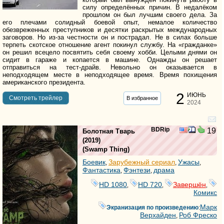
силу определённых причин. В недалёком
прошлом он был лучшим своего дела. За
его плечами солидный боевой опыт, немалое количество
обезвреженных преступников и десятки раскрытых международных
заговоров. Но из-за честности он и пострадал. Не в силах больше
терпеть скотское отношение агент покинул службу. На «гражданке»
он решил всецело посвятить себя своему хобби. Целыми днями он
сидит в гараже и копается в машине. Однажды он решает
отправиться на тест-драйв. Невольно он оказывается в
неподходящем месте в неподходящее время. Время похищения
американского президента.
2
ИЮНЬ
Cмотреть трейлер
В избранное
2024
BDRip
19
Болотная Тварь
(2019)
(
Swamp Thing
)
Боевик
Зарубежный сериал
Ужасы
,
,
,
Фантастика
Фэнтези
драма
,
,
HD 1080
HD 720
Завершён
,
,
,
Комикс
Марк
Экранизация по произведению
:
Верхайден
Роб Фреско
,