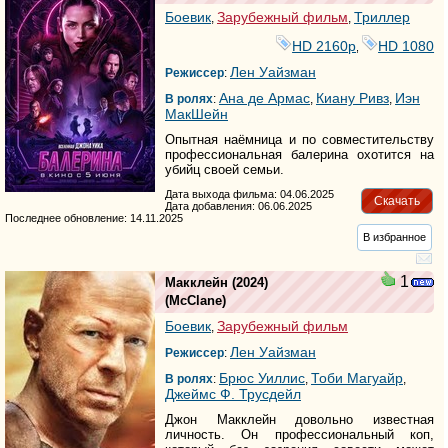
Боевик
Зарубежный фильм
Триллер
,
,
HD 2160р
HD 1080
,
Лен Уайзман
Режиссер
:
Ана де Армас
Киану Ривз
Иэн
В ролях
:
,
,
МакШейн
Опытная наёмница и по совместительству
профессиональная балерина охотится на
убийц своей семьи.
Дата выхода фильма: 04.06.2025
Скачать
Дата добавления: 06.06.2025
Последнее обновление: 14.11.2025
В избранное
1
Макклейн
(2024)
(
McClane
)
Боевик
Зарубежный фильм
,
Лен Уайзман
Режиссер
:
Брюс Уиллис
Тоби Магуайр
В ролях
:
,
,
Джеймс Ф. Трусдейл
Джон Макклейн довольно известная
личность. Он профессиональный коп,