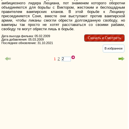
амбициозного лидера Люциана, пот знаменем которого оборотни
объединяются для борьбы с Виктором, жестоким и беспощадным
правителем вампирских кланов. В этой борьбе к Люциану
присоединяется Соня, вместе они выступают против вампирской
армии, чтобы ликаны смогли обрести долгожданную свободу, но
вампиры так просто не хотят расставаться со своими рабами,
свободу те могут обрести лишь в борьбе.
Дата выхода фильма: 05.02.2009
Скачать и Смотреть
Дата добавления: 05.03.2009
Последнее обновление: 31.10.2021
В избранное
2
1