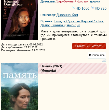
Детектив
Зарубежный фильм
драма
,
,
HD 1080
HD 720
,
Джоанна Хогг
Режиссер
:
Тильда Суинтон
Карли-София
В ролях
:
,
Дэвис
Зинниа Дэвис-Кук
,
Мать и дочь возвращаются в родной дом,
где им приходится столкнуться с тайнами
прошлого.
Дата выхода фильма: 06.09.2022
Скачать и Смотреть
Дата добавления: 17.12.2022
Последнее обновление: 23.01.2024
В избранное
Память
(2021)
(
Memoria
)