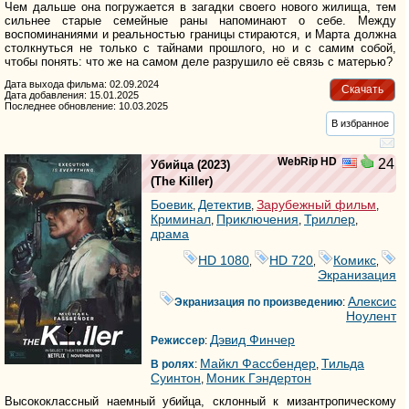
Чем дальше она погружается в загадки своего нового жилища, тем
сильнее старые семейные раны напоминают о себе. Между
воспоминаниями и реальностью границы стираются, и Марта должна
столкнуться не только с тайнами прошлого, но и с самим собой,
чтобы понять: что же на самом деле разрушило её связь с матерью?
Дата выхода фильма: 02.09.2024
Скачать
Дата добавления: 15.01.2025
Последнее обновление: 10.03.2025
В избранное
WebRip HD
24
Убийца
(2023)
(
The Killer
)
Боевик
Детектив
Зарубежный фильм
,
,
,
Криминал
Приключения
Триллер
,
,
,
драма
HD 1080
HD 720
Комикс
,
,
,
Экранизация
Алексис
Экранизация по произведению
:
Ноулент
Дэвид Финчер
Режиссер
:
Майкл Фассбендер
Тильда
В ролях
:
,
Суинтон
Моник Гэндертон
,
Высококлассный наемный убийца, склонный к мизантропическому