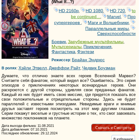
(
What If...?
)
HD 2160р
HD 1080
HD 720
to
,
,
,
be continued...
Marvel
Про
,
,
супергероев
Маги и Волшебники
,
,
Параллельные миры
,
Сверхспособности
Боевик
Зарубежные мультфильмы
,
,
Мультсериалы
Приключения
,
,
Фантастика
Фэнтези
,
Брайан Эндрюс
Режиссер
:
Хэйли Этвелл
Джеффри Райт
Чедвик Боузман
В ролях
:
,
,
Думаете, что отлично знаете всех героев Вселенной Марвел?
Считаете себя фанатом, который видел все? Ошибаетесь. Это серия
эпизодов о приключениях некоторых всенародных героев. Они
раскроются с другой стороны, удивляя свои преданных фанатов.
Каждый из них будет иметь свою миссию, где придется показать все
свои положительные и отрицательные стороны. Здесь не будет
параллелей с известными эпизодами. Невидимые враги и мнимые
друзья заставят героев посмотреть на этот мир другими глазами.
Серии покажут веселые и грустные истории о тех, кто смог завоевать
множество поклонников на планете.
Дата выхода фильма: 11.08.2021
Скачать и Смотреть
Дата добавления: 07.10.2021
Последнее обновление: 29.12.2024
В избранное