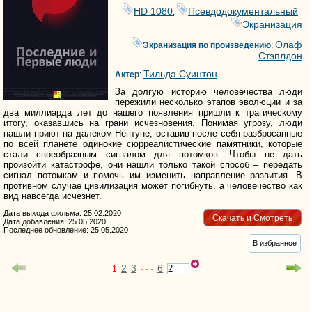
HD 1080
Псевдодокументальный
,
,
Экранизация
Олаф
Экранизация по произведению
:
Стэплдон
Тильда Суинтон
Актер
:
За долгую историю человечества люди
пережили несколько этапов эволюции и за
два миллиарда лет до нашего появления пришли к трагическому
итогу, оказавшись на грани исчезновения. Понимая угрозу, люди
нашли приют на далеком Нептуне, оставив после себя разбросанные
по всей планете одинокие сюрреалистические памятники, которые
стали своеобразным сигналом для потомков. Чтобы не дать
произойти катастрофе, они нашли только такой способ – передать
сигнал потомкам и помочь им изменить направление развития. В
противном случае цивилизация может погибнуть, а человечество как
вид навсегда исчезнет.
Дата выхода фильма: 25.02.2020
Скачать и Смотреть
Дата добавления: 25.05.2020
Последнее обновление: 25.05.2020
В избранное
2
3
6
1
· · ·