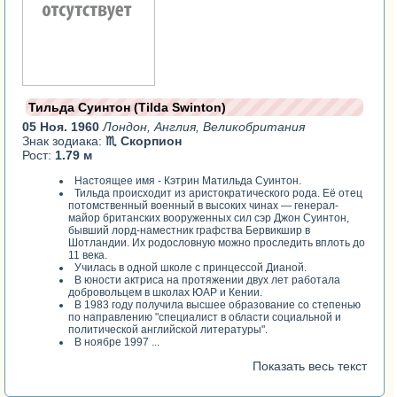
Тильда Суинтон (Tilda Swinton)
05 Ноя. 1960
Лондон, Англия, Великобритания
Знак зодиака:
♏ Скорпион
Рост:
1.79 м
Настоящее имя - Кэтрин Матильда Суинтон.
Тильда происходит из аристократического рода. Её отец
потомственный военный в высоких чинах — генерал-
майор британских вооруженных сил сэр Джон Суинтон,
бывший лорд-наместник графства Бервикшир в
Шотландии. Их родословную можно проследить вплоть до
11 века.
Училась в одной школе с принцессой Дианой.
В юности актриса на протяжении двух лет работала
добровольцем в школах ЮАР и Кении.
В 1983 году получила высшее образование со степенью
по направлению "специалист в области социальной и
политической английской литературы".
В ноябре 1997 ...
Показать весь текст