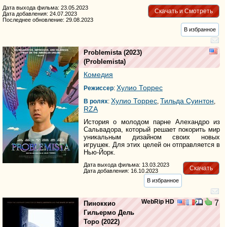
Дата выхода фильма: 23.05.2023
Скачать и Смотреть
Дата добавления: 24.07.2023
Последнее обновление: 29.08.2023
В избранное
Problemista
(2023)
(
Problemista
)
Комедия
Хулио Торрес
Режиссер
:
Хулио Торрес
Тильда Суинтон
В ролях
:
,
,
RZA
История о молодом парне Алехандро из
Сальвадора, который решает покорить мир
уникальным дизайном своих новых
игрушек. Для этих целей он отправляется в
Нью-Йорк.
Дата выхода фильма: 13.03.2023
Скачать
Дата добавления: 16.10.2023
В избранное
WebRip HD
7
Пиноккио
Гильермо Дель
Торо
(2022)