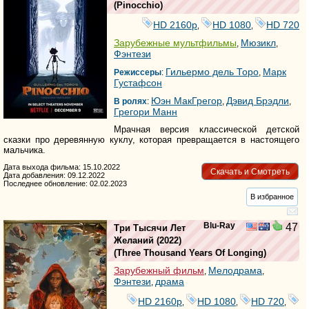
(
Pinocchio
)
HD 2160р
HD 1080
HD 720
,
,
Зарубежные мультфильмы
Мюзикл
,
,
Фэнтези
Гильермо дель Торо
Марк
Режиссеры
:
,
Густафсон
Юэн МакГрегор
Дэвид Брэдли
В ролях
:
,
,
Грегори Манн
Мрачная версия классической детской
сказки про деревянную куклу, которая превращается в настоящего
мальчика.
Дата выхода фильма: 15.10.2022
Скачать и Смотреть
Дата добавления: 09.12.2022
Последнее обновление: 02.02.2023
В избранное
Blu-Ray
47
Три Тысячи Лет
Желаний
(2022)
(
Three Thousand Years Of Longing
)
Зарубежный фильм
Мелодрама
,
,
Фэнтези
драма
,
HD 2160р
HD 1080
HD 720
,
,
,