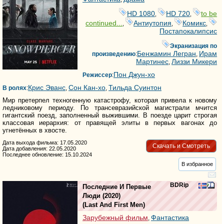
HD 1080
HD 720
to be
,
,
continued...
Антиутопия
Комикс
,
,
,
Постапокалипсис
Экранизация по
Бенжамин Легран
Ирам
произведению
:
,
Мартинес
Лиззи Микери
,
Пон Джун-хо
Режиссер
:
Крис Эванс
Сон Кан-хо
Тильда Суинтон
В ролях
:
,
,
Мир претерпел техногенную катастрофу, которая привела к новому
ледниковому периоду. По трансевразийской магистрали мчится
гигантский поезд, заполненный выжившими. В поезде царит строгая
классовая иерархия: от правящей элиты в первых вагонах до
угнетённых в хвосте.
Дата выхода фильма: 17.05.2020
Скачать и Смотреть
Дата добавления: 22.05.2020
Последнее обновление: 15.10.2024
В избранное
BDRip
Последние И Первые
Люди
(2020)
(
Last And First Men
)
Зарубежный фильм
Фантастика
,