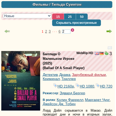
Фильмы
/ Тильда Суинтон
15
25
50
Скрывать просмотренные
2
3
6
1
· · ·
WebRip HD
3
Баллада О
Маленьком Игроке
(2025)
(
Ballad Of A Small Player
)
Детектив
Драма
Зарубежный фильм
,
,
,
Криминал
Триллер
,
HD 2160р
HD 1080
HD 720
,
,
Эдвард Бергер
Режиссер
:
Колин Фаррелл
Маргарет Чунг
В ролях
:
,
,
Джейсон Дж. Тобин
Лорд Дойл скрывается в Макао. Дойл
проводит дни и ночи в игорных залах,