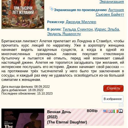
Экранизация
Антония
Экранизация по произведению
:
Сьюзен Байетт
Джордж Миллер
Режиссер
:
Тильда Суинтон
Идрис Эльба
В ролях
:
,
,
Эрдиль Яшароглу
Британская лингвист Алетея прилетает из Лондона в Стамбул, чтобы
прочитать курс лекций по нарративу. Уже в аэропорту женщина
начинает видеть загадочных существ, а когда в одной из
многочисленных сувенирных лавочек покупает стеклянную
бутылочку и пытается её отмыть, перед ней возникает самый
настоящий джинн. Алетея не торопится загадывать три желания, ей
интереснее послушать его историю. Джинн начинает свой рассказ —
на протяжении трёх тысячелетий у него было три заключения в
сосуды, и каждый раз ему не удавалось освободиться из-за большой
симпатии к женщинам.
Дата выхода фильма: 08.09.2022
Скачать
Дата добавления: 18.09.2022
Последнее обновление: 15.10.2023
В избранное
BDRip
Вечная Дочь
(2022)
(
The Eternal Daughter
)