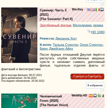
Blu-Ray
Сувенир: Часть 2
(2021)
(
The Souvenir: Part II
)
Зарубежный фильм
Мелодрама
драма
,
,
HD 1080
Джоанна Хогг
Режиссер
:
Тильда Суинтон
Онор Суинтон-
В ролях
:
,
Бирн
Джейганн Айех
,
После бурных отношений Джулия берётся
распутать клубок собственных амурных
чувств и начинает снимать дипломный
фильм, тщательно отделяя факты от
фантазий и беллетристики.
Дата выхода фильма: 08.07.2021
Скачать и Смотреть
Дата добавления: 20.06.2022
Последнее обновление: 20.06.2022
В избранное
WebRip HD
4
Человеческий
Голос
(2020)
(
The Human Voice
)