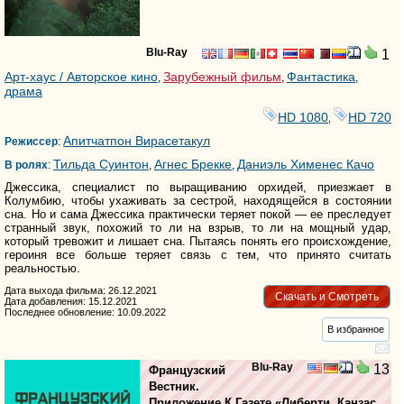
Blu-Ray
1
Арт-хаус / Авторское кино
Зарубежный фильм
Фантастика
,
,
,
драма
HD 1080
HD 720
,
Апитчатпон Вирасетакул
Режиссер
:
Тильда Суинтон
Агнес Брекке
Даниэль Хименес Качо
В ролях
:
,
,
Джессика, специалист по выращиванию орхидей, приезжает в
Колумбию, чтобы ухаживать за сестрой, находящейся в состоянии
сна. Но и сама Джессика практически теряет покой — ее преследует
странный звук, похожий то ли на взрыв, то ли на мощный удар,
который тревожит и лишает сна. Пытаясь понять его происхождение,
героиня все больше теряет связь с тем, что принято считать
реальностью.
Дата выхода фильма: 26.12.2021
Скачать и Смотреть
Дата добавления: 15.12.2021
Последнее обновление: 10.09.2022
В избранное
Blu-Ray
13
Французский
Вестник.
Приложение К Газете «Либерти. Канзас