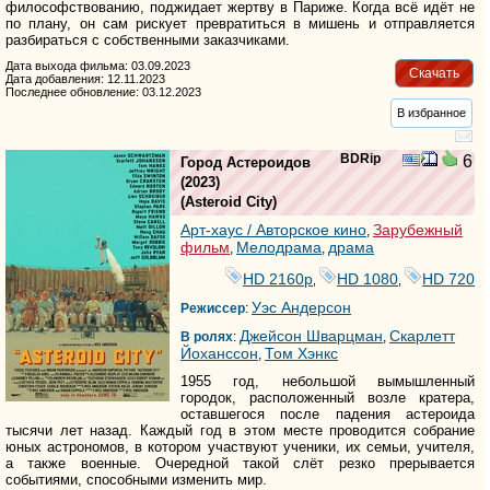
философствованию, поджидает жертву в Париже. Когда всё идёт не
по плану, он сам рискует превратиться в мишень и отправляется
разбираться с собственными заказчиками.
Дата выхода фильма: 03.09.2023
Скачать
Дата добавления: 12.11.2023
Последнее обновление: 03.12.2023
В избранное
BDRip
6
Город Астероидов
(2023)
(
Asteroid City
)
Арт-хаус / Авторское кино
Зарубежный
,
фильм
Мелодрама
драма
,
,
HD 2160р
HD 1080
HD 720
,
,
Уэс Андерсон
Режиссер
:
Джейсон Шварцман
Скарлетт
В ролях
:
,
Йоханссон
Том Хэнкс
,
1955 год, небольшой вымышленный
городок, расположенный возле кратера,
оставшегося после падения астероида
тысячи лет назад. Каждый год в этом месте проводится собрание
юных астрономов, в котором участвуют ученики, их семьи, учителя,
а также военные. Очередной такой слёт резко прерывается
событиями, способными изменить мир.