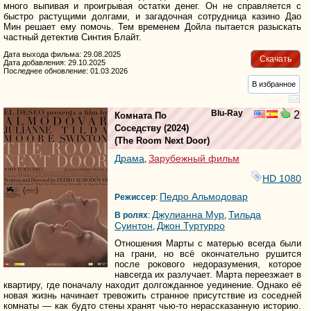
много выпивая и проигрывая остатки денег. Он не справляется с
быстро растущими долгами, и загадочная сотрудница казино Дао
Мин решает ему помочь. Тем временем Дойла пытается разыскать
частный детектив Синтия Блайт.
Дата выхода фильма: 29.08.2025
Скачать
Дата добавления: 29.10.2025
Последнее обновление: 01.03.2026
В избранное
Blu-Ray
2
Комната По
Соседству
(2024)
(
The Room Next Door
)
Драма
Зарубежный фильм
,
HD 1080
Педро Альмодовар
Режиссер
:
Джулианна Мур
Тильда
В ролях
:
,
Суинтон
Джон Туртурро
,
Отношения Марты с матерью всегда были
на грани, но всё окончательно рушится
после рокового недоразумения, которое
навсегда их разлучает. Марта переезжает в
квартиру, где поначалу находит долгожданное уединение. Однако её
новая жизнь начинает тревожить странное присутствие из соседней
комнаты — как будто стены хранят чью-то нерассказанную историю.