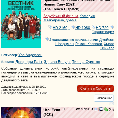
Ивнинг Сан»
(2021)
(
The French Dispatch
)
Зарубежный фильм
Комедия
,
,
Мелодрама
драма
,
HD 2160р
HD 1080
HD 720
,
,
,
Экранизация
Джейсон
Экранизация по произведению
:
Шварцман
Роман Коппола
Хьюго
,
,
Гиннесс
Уэс Андерсон
Режиссер
:
Джеффри Райт
Эдриан Броуди
Тильда Суинтон
В ролях
:
,
,
Собрание удивительных историй, опубликованных на страницах
последнего выпуска еженедельного американского журнала, который
выходил в свет в вымышленном французском городе в середине
двадцатого века.
Дата выхода фильма: 28.10.2021
Скачать и Смотреть
Дата добавления: 07.01.2022
Последнее обновление: 17.11.2023
В избранное
WebRip HD
25
Что, Если...?
(2021)