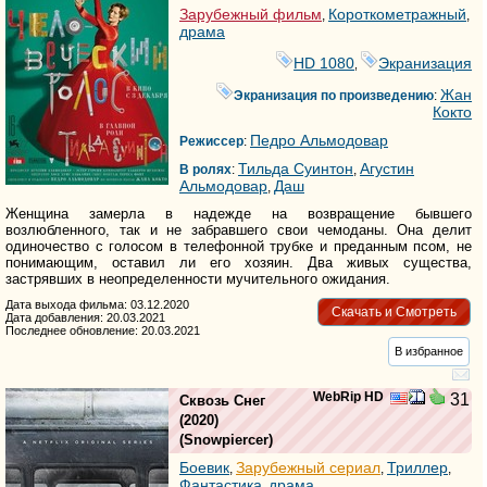
Зарубежный фильм
Короткометражный
,
,
драма
HD 1080
Экранизация
,
Жан
Экранизация по произведению
:
Кокто
Педро Альмодовар
Режиссер
:
Тильда Суинтон
Агустин
В ролях
:
,
Альмодовар
Даш
,
Женщина замерла в надежде на возвращение бывшего
возлюбленного, так и не забравшего свои чемоданы. Она делит
одиночество с голосом в телефонной трубке и преданным псом, не
понимающим, оставил ли его хозяин. Два живых существа,
застрявших в неопределенности мучительного ожидания.
Дата выхода фильма: 03.12.2020
Скачать и Смотреть
Дата добавления: 20.03.2021
Последнее обновление: 20.03.2021
В избранное
WebRip HD
31
Сквозь Снег
(2020)
(
Snowpiercer
)
Боевик
Зарубежный сериал
Триллер
,
,
,
Фантастика
драма
,