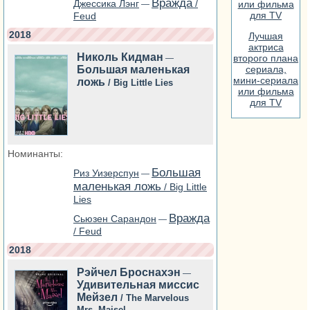
Вражда
Джессика Лэнг
/
или фильма
—
для TV
Feud
2018
Лучшая
актриса
Николь Кидман
второго плана
—
Большая маленькая
сериала,
мини-сериала
ложь
/ Big Little Lies
или фильма
для TV
Номинанты:
Большая
Риз Уизерспун
—
маленькая ложь
/ Big Little
Lies
Вражда
Сьюзен Сарандон
—
/ Feud
2018
Рэйчел Броснахэн
—
Удивительная миссис
Мейзел
/ The Marvelous
Mrs. Maisel