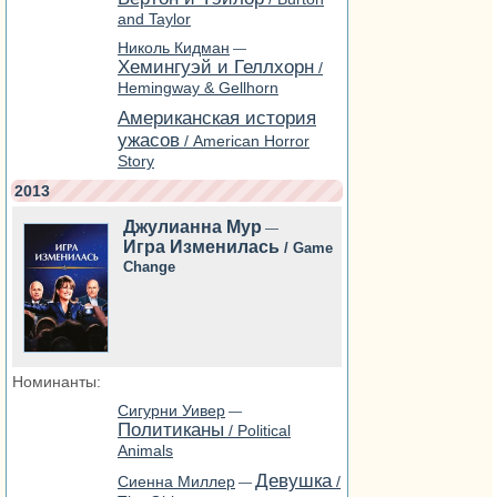
and Taylor
Николь Кидман
—
Хемингуэй и Геллхорн
/
Hemingway & Gellhorn
Американская история
ужасов
/ American Horror
Story
2013
Джулианна Мур
—
Игра Изменилась
/ Game
Change
Номинанты:
Сигурни Уивер
—
Политиканы
/ Political
Animals
Девушка
Сиенна Миллер
/
—