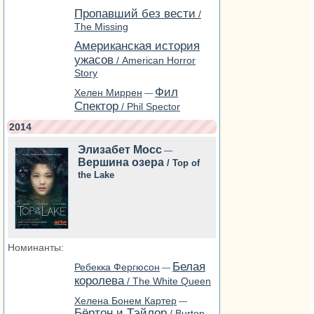
Пропавший без вести
/
The Missing
Американская история
ужасов
/ American Horror
Story
Фил
Хелен Миррен
—
Спектор
/ Phil Spector
2014
Элизабет Мосс
—
Вершина озера
/ Top of
the Lake
Номинанты:
Белая
Ребекка Фергюсон
—
королева
/ The White Queen
Хелена Бонем Картер
—
Бёртон и Тэйлор
/ Burton