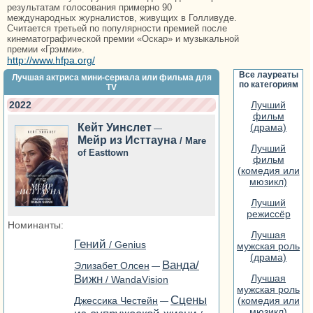
результатам голосования примерно 90
международных журналистов, живущих в Голливуде.
Считается третьей по популярности премией после
кинематографической премии «Оскар» и музыкальной
премии «Грэмми».
http://www.hfpa.org/
Все лауреаты
Лучшая актриса мини-сериала или фильма для
по категориям
TV
2022
Лучший
фильм
Кейт Уинслет
(драма)
—
Мейр из Исттауна
/ Mare
Лучший
of Easttown
фильм
(комедия или
мюзикл)
Лучший
режиссёр
Номинанты:
Лучшая
Гений
/ Genius
мужская роль
(драма)
Ванда/
Элизабет Олсен
—
Вижн
Лучшая
/ WandaVision
мужская роль
Сцены
Джессика Честейн
(комедия или
—
мюзикл)