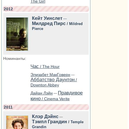
The Girl
2012
Кейт Уинслет
—
Милдред Пирс
/ Mildred
Pierce
Номинанты:
Час
/ The Hour
Элизабет МакГоверн
—
Аббатство Даунтон
/
Downton Abbey
Правдивое
Дайан Лэйн
—
кино
/ Cinema Verite
2011
Клэр Дэйнс
—
Тэмпл Грандин
/ Temple
Grandin