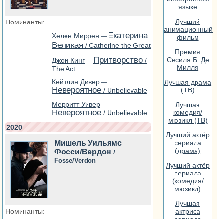
языке
Лучший
Номинанты:
анимационный
Екатерина
Хелен Миррен
—
фильм
Великая
/ Catherine the Great
Премия
Притворство
Сесиля Б. Де
Джои Кинг
/
—
Милля
The Act
Кейтлин Дивер
Лучшая драма
—
Невероятное
(ТВ)
/ Unbelievable
Мерритт Уивер
Лучшая
—
Невероятное
комедия/
/ Unbelievable
мюзикл (ТВ)
2020
Лучший актёр
Мишель Уильямс
сериала
—
(драма)
Фосси/Вердон
/
Fosse/Verdon
Лучший актёр
сериала
(комедия/
мюзикл)
Лучшая
Номинанты:
актриса
сериала