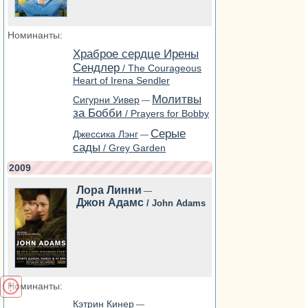
Номинанты:
Храброе сердце Ирены
Сендлер
/ The Courageous
Heart of Irena Sendler
Молитвы
Сигурни Уивер
—
за Бобби
/ Prayers for Bobby
Серые
Джессика Лэнг
—
сады
/ Grey Garden
2009
Лора Линни
—
Джон Адамс
/ John Adams
Номинанты:
Кэтрин Кинер
—