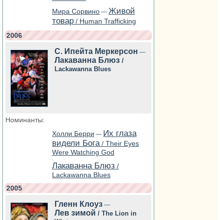
Живой
Мира Сорвино
—
товар
/ Human Trafficking
2006
С. Ипейта Меркерсон
—
Лакаванна Блюз
/
Lackawanna Blues
Номинанты:
Их глаза
Холли Берри
—
видели Бога
/ Their Eyes
Were Watching God
Лакаванна Блюз
/
Lackawanna Blues
2005
Гленн Клоуз
—
Лев зимой
/ The Lion in