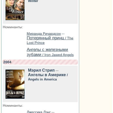
Winter
Номинанты:
Миранда Ричардсон
—
Потерянный принц
/ The
Lost Prince
Ангелы с железными
зубами
/ Iron Jawed Angels
2004
Мэрил Стрип
—
Ангелы в Америке
/
Angels in America
Номинанты:
Джессика Лэнг
—