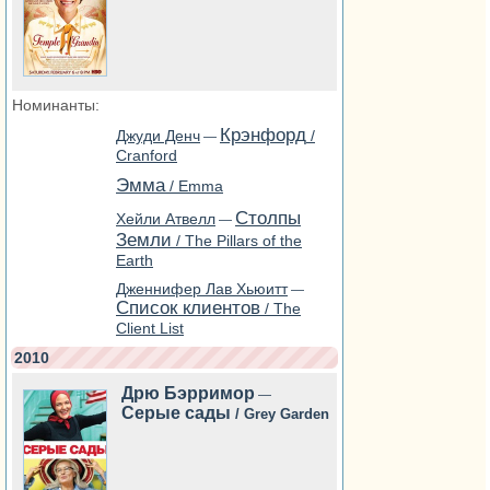
Номинанты:
Крэнфорд
Джуди Денч
/
—
Cranford
Эмма
/ Emma
Столпы
Хейли Атвелл
—
Земли
/ The Pillars of the
Earth
Дженнифер Лав Хьюитт
—
Список клиентов
/ The
Client List
2010
Дрю Бэрримор
—
Серые сады
/ Grey Garden