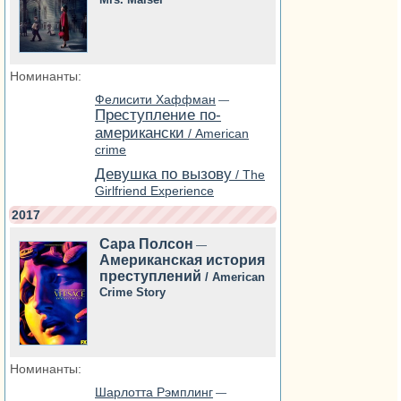
Номинанты:
Фелисити Хаффман
—
Преступление по-
американски
/ American
crime
Девушка по вызову
/ The
Girlfriend Experience
2017
Сара Полсон
—
Американская история
преступлений
/ American
Crime Story
Номинанты:
Шарлотта Рэмплинг
—