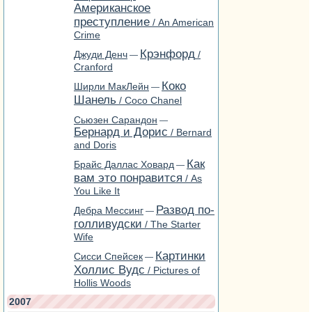
Американское
преступление
/ An American
Crime
Крэнфорд
Джуди Денч
/
—
Cranford
Коко
Ширли МакЛейн
—
Шанель
/ Coco Chanel
Сьюзен Сарандон
—
Бернард и Дорис
/ Bernard
and Doris
Как
Брайс Даллас Ховард
—
вам это понравится
/ As
You Like It
Развод по-
Дебра Мессинг
—
голливудски
/ The Starter
Wife
Картинки
Сисси Спейсек
—
Холлис Вудc
/ Pictures of
Hollis Woods
2007