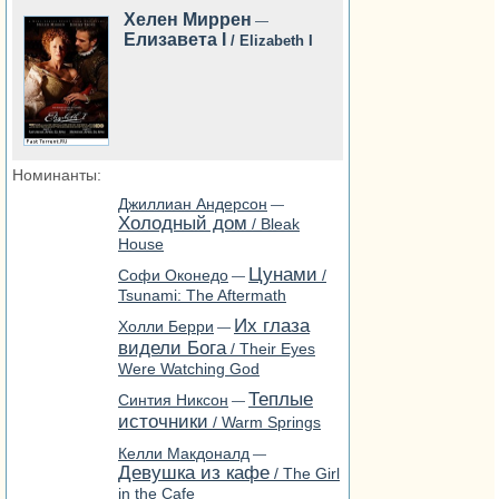
Хелен Миррен
—
Елизавета I
/ Elizabeth I
Номинанты:
Джиллиан Андерсон
—
Холодный дом
/ Bleak
House
Цунами
Софи Оконедо
/
—
Tsunami: The Aftermath
Их глаза
Холли Берри
—
видели Бога
/ Their Eyes
Were Watching God
Теплые
Синтия Никсон
—
источники
/ Warm Springs
Келли Макдоналд
—
Девушка из кафе
/ The Girl
in the Cafe