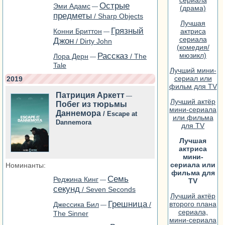
Острые
Эми Адамс
—
(драма)
предметы
/ Sharp Objects
Лучшая
Грязный
Конни Бриттон
актриса
—
сериала
Джон
/ Dirty John
(комедия/
Рассказ
мюзикл)
Лора Дерн
/ The
—
Tale
Лучший мини-
сериал или
2019
фильм для TV
Патриция Аркетт
—
Лучший актёр
Побег из тюрьмы
мини-сериала
Даннемора
/ Escape at
или фильма
Dannemora
для TV
Лучшая
актриса
мини-
сериала или
Номинанты:
фильма для
Семь
Реджина Кинг
—
TV
секунд
/ Seven Seconds
Лучший актёр
Грешница
второго плана
Джессика Бил
/
—
сериала,
The Sinner
мини-сериала