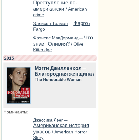
Преступление по-
американски
/ American
crime
Фарго
Эллисон Толман
/
—
Fargo
Что
Фрэнсис МакДорманд
—
знает Оливия?
/ Olive
Kitteridge
2015
Мэгги Джилленхол
—
Благородная женщина
/
The Honourable Woman
Номинанты:
Джессика Лэнг
—
Американская история
ужасов
/ American Horror
Story