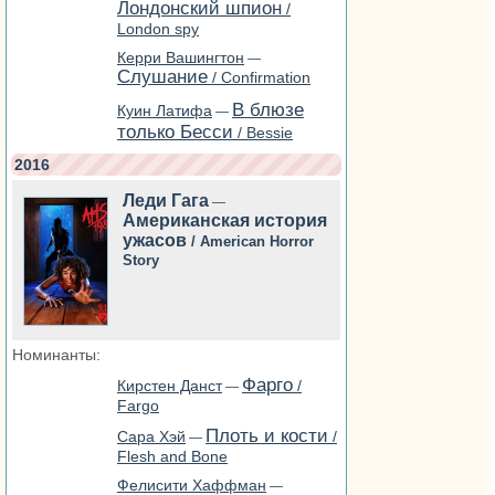
Лондонский шпион
/
London spy
Керри Вашингтон
—
Слушание
/ Confirmation
В блюзе
Куин Латифа
—
только Бесси
/ Bessie
2016
Леди Гага
—
Американская история
ужасов
/ American Horror
Story
Номинанты:
Фарго
Кирстен Данст
/
—
Fargo
Плоть и кости
Сара Хэй
/
—
Flesh and Bone
Фелисити Хаффман
—