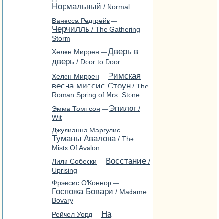
Нормальный
/ Normal
Ванесса Редгрейв
—
Черчилль
/ The Gathering
Storm
Дверь в
Хелен Миррен
—
дверь
/ Door to Door
Римская
Хелен Миррен
—
весна миссис Стоун
/ The
Roman Spring of Mrs. Stone
Эпилог
Эмма Томпсон
/
—
Wit
Джулианна Маргулис
—
Туманы Авалона
/ The
Mists Of Avalon
Восстание
Лили Собески
/
—
Uprising
Фрэнсис О'Коннор
—
Госпожа Бовари
/ Madame
Bovary
На
Рейчел Уорд
—