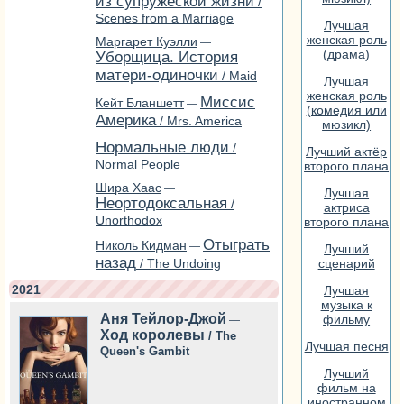
из супружеской жизни
/
Scenes from a Marriage
Лучшая
женская роль
Маргарет Куэлли
—
(драма)
Уборщица. История
матери-одиночки
/ Maid
Лучшая
женская роль
Миссис
Кейт Бланшетт
—
(комедия или
Америка
/ Mrs. America
мюзикл)
Нормальные люди
/
Лучший актёр
Normal People
второго плана
Шира Хаас
—
Лучшая
Неортодоксальная
/
актриса
Unorthodox
второго плана
Отыграть
Николь Кидман
—
Лучший
назад
/ The Undoing
сценарий
2021
Лучшая
музыка к
Аня Тейлор-Джой
фильму
—
Ход королевы
/ The
Лучшая песня
Queen's Gambit
Лучший
фильм на
иностранном