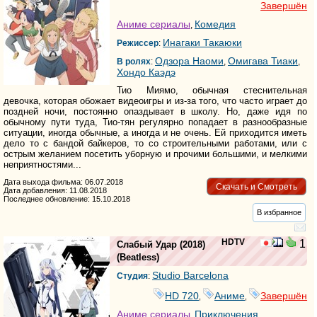
Завершён
Аниме сериалы
Комедия
,
Инагаки Такаюки
Режиссер
:
Одзора Наоми
Омигава Тиаки
В ролях
:
,
,
Хондо Каэдэ
Тио Миямо, обычная стеснительная
девочка, которая обожает видеоигры и из-за того, что часто играет до
поздней ночи, постоянно опаздывает в школу. Но, даже идя по
обычному пути туда, Тио-тян регулярно попадает в разнообразные
ситуации, иногда обычные, а иногда и не очень. Ей приходится иметь
дело то с бандой байкеров, то со строительными работами, или с
острым желанием посетить уборную и прочими большими, и мелкими
неприятностями...
Дата выхода фильма: 06.07.2018
Скачать и Смотреть
Дата добавления: 11.08.2018
Последнее обновление: 15.10.2018
В избранное
HDTV
1
Слабый Удар
(2018)
(
Beatless
)
Studio Barcelona
Студия
:
HD 720
Аниме
Завершён
,
,
Аниме сериалы
Приключения
,
,