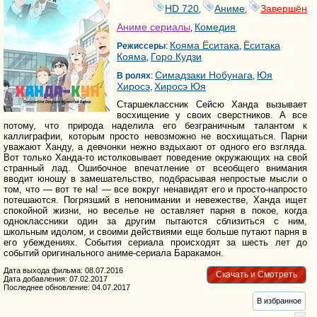
HD 720
Аниме
Завершён
,
,
Аниме сериалы
Комедия
,
Кояма Ёситака
Ёситака
Режиссеры
:
,
Кояма
Горо Кудзи
,
Симадзаки Нобунага
Юя
В ролях
:
,
Хиросэ
Хиросэ Юя
,
Старшеклассник Сейсю Ханда вызывает
восхищение у своих сверстников. А все
потому, что природа наделила его безграничным талантом к
каллиграфии, которым просто невозможно не восхищаться. Парни
уважают Ханду, а девчонки нежно вздыхают от одного его взгляда.
Вот только Ханда-то истолковывает поведение окружающих на свой
странный лад. Ошибочное впечатление от всеобщего внимания
вводит юношу в замешательство, подбрасывая непростые мысли о
том, что — вот те на! — все вокруг ненавидят его и просто-напросто
потешаются. Погрязший в непонимании и невежестве, Ханда ищет
спокойной жизни, но веселье не оставляет парня в покое, когда
одноклассники один за другим пытаются сблизиться с ним,
школьным идолом, и своими действиями еще больше путают парня в
его убеждениях. События сериала происходят за шесть лет до
событий оригинального аниме-сериала Баракамон.
Дата выхода фильма: 08.07.2016
Скачать и Смотреть
Дата добавления: 07.02.2017
Последнее обновление: 04.07.2017
В избранное