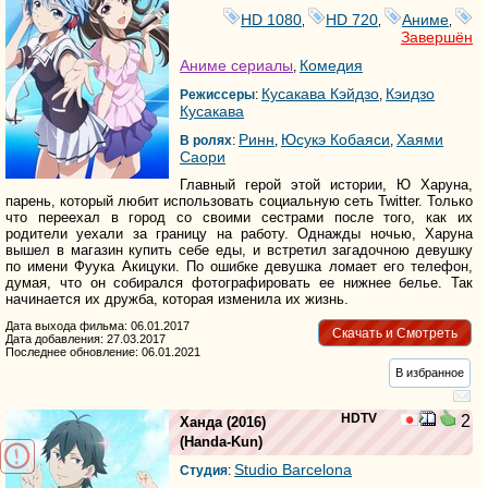
HD 1080
HD 720
Аниме
,
,
,
Завершён
Аниме сериалы
Комедия
,
Кусакава Кэйдзо
Кэидзо
Режиссеры
:
,
Кусакава
Ринн
Юсукэ Кобаяси
Хаями
В ролях
:
,
,
Саори
Главный герой этой истории, Ю Харуна,
парень, который любит использовать социальную сеть Twitter. Только
что переехал в город со своими сестрами после того, как их
родители уехали за границу на работу. Однажды ночью, Харуна
вышел в магазин купить себе еды, и встретил загадочною девушку
по имени Фуука Акицуки. По ошибке девушка ломает его телефон,
думая, что он собирался фотографировать ее нижнее белье. Так
начинается их дружба, которая изменила их жизнь.
Дата выхода фильма: 06.01.2017
Скачать и Смотреть
Дата добавления: 27.03.2017
Последнее обновление: 06.01.2021
В избранное
HDTV
2
Ханда
(2016)
(
Handa-Kun
)
Studio Barcelona
Студия
: