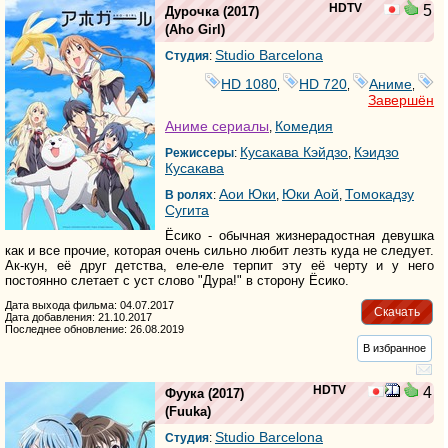
HDTV
5
Дурочка
(2017)
(
Aho Girl
)
Studio Barcelona
Студия
:
HD 1080
HD 720
Аниме
,
,
,
Завершён
Аниме сериалы
Комедия
,
Кусакава Кэйдзо
Кэидзо
Режиссеры
:
,
Кусакава
Аои Юки
Юки Аой
Томокадзу
В ролях
:
,
,
Сугита
Ёсико - обычная жизнерадостная девушка
как и все прочие, которая очень сильно любит лезть куда не следует.
Ак-кун, её друг детства, еле-еле терпит эту её черту и у него
постоянно слетает с уст слово "Дура!" в сторону Ёсико.
Дата выхода фильма: 04.07.2017
Скачать
Дата добавления: 21.10.2017
Последнее обновление: 26.08.2019
В избранное
HDTV
4
Фуука
(2017)
(
Fuuka
)
Studio Barcelona
Студия
: