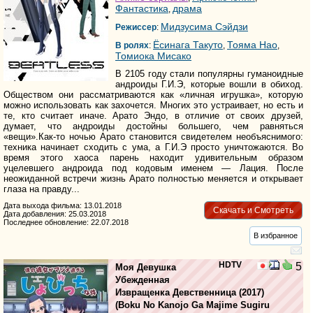
Фантастика
драма
,
Мидзусима Сэйдзи
Режиссер
:
Ёсинага Такуто
Тояма Нао
В ролях
:
,
,
Томиока Мисако
В 2105 году стали популярны гуманоидные
андроиды Г.И.Э, которые вошли в обиход.
Обществом они рассматриваются как «личная игрушка», которую
можно использовать как захочется. Многих это устраивает, но есть и
те, кто считает иначе. Арато Эндо, в отличие от своих друзей,
думает, что андроиды достойны большего, чем равняться
«вещи».Как-то ночью Арато становится свидетелем необъяснимого:
техника начинает сходить с ума, а Г.И.Э просто уничтожаются. Во
время этого хаоса парень находит удивительным образом
уцелевшего андроида под кодовым именем — Лация. После
неожиданной встречи жизнь Арато полностью меняется и открывает
глаза на правду...
Дата выхода фильма: 13.01.2018
Скачать и Смотреть
Дата добавления: 25.03.2018
Последнее обновление: 22.07.2018
В избранное
HDTV
5
Моя Девушка
Убежденная
Извращенка Девственница
(2017)
(
Boku No Kanojo Ga Majime Sugiru