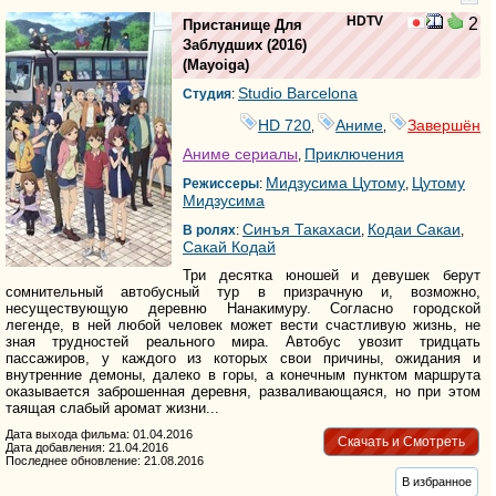
HDTV
2
Пристанище Для
Заблудших
(2016)
(
Mayoiga
)
Studio Barcelona
Студия
:
HD 720
Аниме
Завершён
,
,
Аниме сериалы
Приключения
,
Мидзусима Цутому
Цутому
Режиссеры
:
,
Мидзусима
Синъя Такахаси
Кодаи Сакаи
В ролях
:
,
,
Сакай Кодай
Три десятка юношей и девушек берут
сомнительный автобусный тур в призрачную и, возможно,
несуществующую деревню Нанакимуру. Согласно городской
легенде, в ней любой человек может вести счастливую жизнь, не
зная трудностей реального мира. Автобус увозит тридцать
пассажиров, у каждого из которых свои причины, ожидания и
внутренние демоны, далеко в горы, а конечным пунктом маршрута
оказывается заброшенная деревня, разваливающаяся, но при этом
таящая слабый аромат жизни...
Дата выхода фильма: 01.04.2016
Скачать и Смотреть
Дата добавления: 21.04.2016
Последнее обновление: 21.08.2016
В избранное