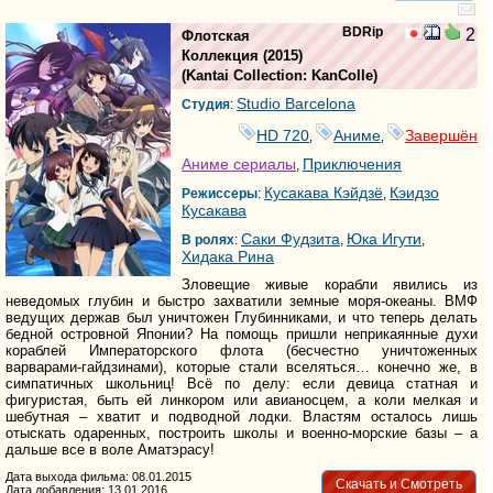
BDRip
2
Флотская
Коллекция
(2015)
(
Kantai Collection: KanColle
)
Studio Barcelona
Студия
:
HD 720
Аниме
Завершён
,
,
Аниме сериалы
Приключения
,
Кусакава Кэйдзё
Кэидзо
Режиссеры
:
,
Кусакава
Саки Фудзита
Юка Игути
В ролях
:
,
,
Хидака Рина
Зловещие живые корабли явились из
неведомых глубин и быстро захватили земные моря-океаны. ВМФ
ведущих держав был уничтожен Глубинниками, и что теперь делать
бедной островной Японии? На помощь пришли неприкаянные духи
кораблей Императорского флота (бесчестно уничтоженных
варварами-гайдзинами), которые стали вселяться… конечно же, в
симпатичных школьниц! Всё по делу: если девица статная и
фигуристая, быть ей линкором или авианосцем, а коли мелкая и
шебутная – хватит и подводной лодки. Властям осталось лишь
отыскать одаренных, построить школы и военно-морские базы – а
дальше все в воле Аматэрасу!
Дата выхода фильма: 08.01.2015
Скачать и Смотреть
Дата добавления: 13.01.2016