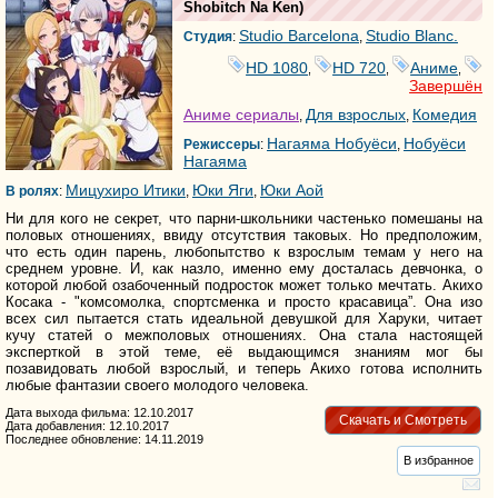
Shobitch Na Ken
)
Studio Barcelona
Studio Blanc.
Студия
:
,
HD 1080
HD 720
Аниме
,
,
,
Завершён
Аниме сериалы
Для взрослых
Комедия
,
,
Нагаяма Нобуёси
Нобуёси
Режиссеры
:
,
Нагаяма
Мицухиро Итики
Юки Яги
Юки Аой
В ролях
:
,
,
Ни для кого не секрет, что парни-школьники частенько помешаны на
половых отношениях, ввиду отсутствия таковых. Но предположим,
что есть один парень, любопытство к взрослым темам у него на
среднем уровне. И, как назло, именно ему досталась девчонка, о
которой любой озабоченный подросток может только мечтать. Акихо
Косака - "комсомолка, спортсменка и просто красавица”. Она изо
всех сил пытается стать идеальной девушкой для Харуки, читает
кучу статей о межполовых отношениях. Она стала настоящей
эксперткой в этой теме, её выдающимся знаниям мог бы
позавидовать любой взрослый, и теперь Акихо готова исполнить
любые фантазии своего молодого человека.
Дата выхода фильма: 12.10.2017
Скачать и Смотреть
Дата добавления: 12.10.2017
Последнее обновление: 14.11.2019
В избранное