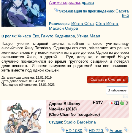
Аниме сериалы
драма
,
Сасуга
Экранизация по произведению
:
Кэй
Ибата Сёта
Сёта Ибата
Режиссеры
:
,
,
Масаси Омура
Хикаса Ёко
Гакуто Кадзивара
Утида Маая
В ролях
:
,
,
Нацуо, ученик старшей школы, влюблен в свою учительницу
английского Хину Татибану. Однажды его отец объявляет, что решил
жениться вновь и у новой мачехи есть две дочери. Одной из дочерей
оказывается Хина, а другой — Руи, девушка, с которой Нацуо
случайно познакомился во время группового свидания и потерял
девственность. И после замужества родителей они все начинают
жить вместе под одной крышей.
Дата выхода фильма: 12.01.2019
Скачать и Смотреть
Дата добавления: 01.04.2019
Последнее обновление: 18.01.2023
В избранное
HDTV
2
Дорога В Школу
Чио-Чан
(2018)
(
Chio-Chan No Tsuugakuro
)
Studio Barcelona
Студия
:
HD 1080
HD 720
Аниме
,
,
,