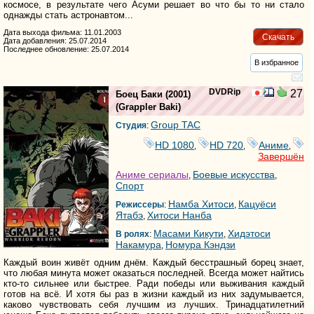
космосе, в результате чего Асуми решает во что бы то ни стало
однажды стать астронавтом...
Дата выхода фильма: 11.01.2003
Скачать
Дата добавления: 25.07.2014
Последнее обновление: 25.07.2014
В избранное
DVDRip
27
Боец Баки
(2001)
(
Grappler Baki
)
Group TAC
Студия
:
HD 1080
HD 720
Аниме
,
,
,
Завершён
Аниме сериалы
Боевые искусства
,
,
Спорт
Намба Хитоси
Кацуёси
Режиссеры
:
,
Ятабэ
Хитоси Нанба
,
Масами Кикути
Хидэтоси
В ролях
:
,
Накамура
Номура Кэндзи
,
Каждый воин живёт одним днём. Каждый бесстрашный борец знает,
что любая минута может оказаться последней. Всегда может найтись
кто-то сильнее или быстрее. Ради победы или выживания каждый
готов на всё. И хотя бы раз в жизни каждый из них задумывается,
каково чувствовать себя лучшим из лучших. Тринадцатилетний