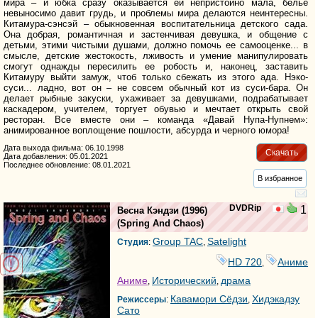
мира – и юбка сразу оказывается ей непристойно мала, белье
невыносимо давит грудь, и проблемы мира делаются неинтересны.
Китамура-сэнсэй – обыкновенная воспитательница детского сада.
Она добрая, романтичная и застенчивая девушка, и общение с
детьми, этими чистыми душами, должно помочь ее самооценке... в
смысле, детские жестокость, лживость и умение манипулировать
смогут однажды пересилить ее робость и, наконец, заставить
Китамуру выйти замуж, чтоб только сбежать из этого ада. Нэко-
суси... ладно, вот он – не совсем обычный кот из суси-бара. Он
делает рыбные закуски, ухаживает за девушками, подрабатывает
каскадером, учителем, торгует обувью и мечтает открыть свой
ресторан. Все вместе они – команда «Давай Нупа-Нупнем»:
анимированное воплощение пошлости, абсурда и черного юмора!
Дата выхода фильма: 06.10.1998
Скачать
Дата добавления: 05.01.2021
Последнее обновление: 08.01.2021
В избранное
DVDRip
1
Весна Кэндзи
(1996)
(
Spring And Chaos
)
Group TAC
Satelight
Студия
:
,
HD 720
Аниме
,
Аниме
Исторический
драма
,
,
Кавамори Сёдзи
Хидэкадзу
Режиссеры
:
,
Сато