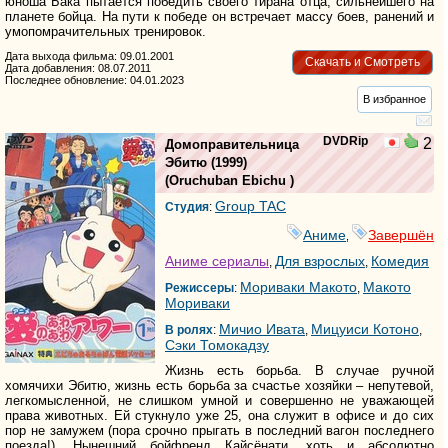
юноша Бака пытается победить своего тирана отца, сильнейшего на
планете бойца. На пути к победе он встречает массу боев, ранений и
умопомрачительных тренировок.
Дата выхода фильма: 09.01.2001
Скачать и Смотреть
Дата добавления: 08.07.2011
Последнее обновление: 04.01.2023
В избранное
DVDRip
2
Домоправительница
Эбитю
(1999)
(
Oruchuban Ebichu
)
Group TAC
Студия
:
Аниме
Завершён
,
Аниме сериалы
Для взрослых
Комедия
,
,
Мориваки Макото
Макото
Режиссеры
:
,
Мориваки
Мичио Ивата
Мицуиси Котоно
В ролях
:
,
,
Сэки Томокадзу
Жизнь есть борьба. В случае ручной
хомячихи Эбитю, жизнь есть борьба за счастье хозяйки – непутевой,
легкомысленной, не слишком умной и совершенно не уважающей
права животных. Ей стукнуло уже 25, она служит в офисе и до сих
пор не замужем (пора срочно прыгать в последний вагон последнего
поезда!). Нынешний бойфренд Кайсёнати, хоть и абсолютно