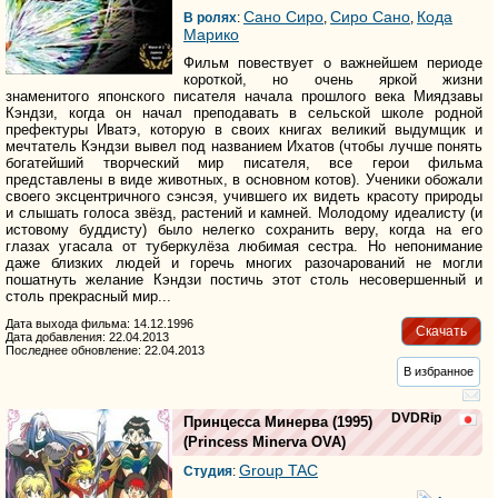
Сано Сиро
Сиро Сано
Кода
В ролях
:
,
,
Марико
Фильм повествует о важнейшем периоде
короткой, но очень яркой жизни
знаменитого японского писателя начала прошлого века Миядзавы
Кэндзи, когда он начал преподавать в сельской школе родной
префектуры Иватэ, которую в своих книгах великий выдумщик и
мечтатель Кэндзи вывел под названием Ихатов (чтобы лучше понять
богатейший творческий мир писателя, все герои фильма
представлены в виде животных, в основном котов). Ученики обожали
своего эксцентричного сэнсэя, учившего их видеть красоту природы
и слышать голоса звёзд, растений и камней. Молодому идеалисту (и
истовому буддисту) было нелегко сохранить веру, когда на его
глазах угасала от туберкулёза любимая сестра. Но непонимание
даже близких людей и горечь многих разочарований не могли
пошатнуть желание Кэндзи постичь этот столь несовершенный и
столь прекрасный мир...
Дата выхода фильма: 14.12.1996
Скачать
Дата добавления: 22.04.2013
Последнее обновление: 22.04.2013
В избранное
DVDRip
Принцесса Минерва
(1995)
(
Princess Minerva OVA
)
Group TAC
Студия
: