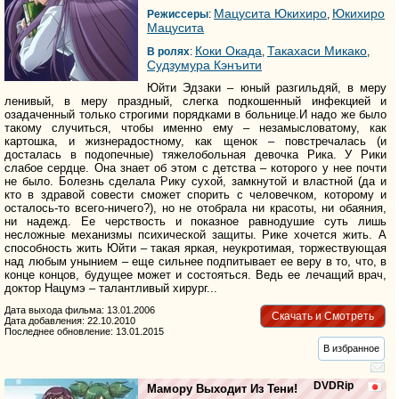
Мацусита Юкихиро
Юкихиро
Режиссеры
:
,
Мацусита
Коки Окада
Такахаси Микако
В ролях
:
,
,
Судзумура Кэнъити
Юйти Эдзаки – юный разгильдяй, в меру
ленивый, в меру праздный, слегка подкошенный инфекцией и
озадаченный только строгими порядками в больнице.И надо же было
такому случиться, чтобы именно ему – незамысловатому, как
картошка, и жизнерадостному, как щенок – повстречалась (и
досталась в подопечные) тяжелобольная девочка Рика. У Рики
слабое сердце. Она знает об этом с детства – которого у нее почти
не было. Болезнь сделала Рику сухой, замкнутой и властной (да и
кто в здравой совести сможет спорить с человечком, которому и
осталось-то всего-ничего?), но не отобрала ни красоты, ни обаяния,
ни надежд. Ее черствость и показное равнодушие суть лишь
несложные механизмы психической защиты. Рике хочется жить. А
способность жить Юйти – такая яркая, неукротимая, торжествующая
над любым унынием – еще сильнее подпитывает ее веру в то, что, в
конце концов, будущее может и состояться. Ведь ее лечащий врач,
доктор Нацумэ – талантливый хирург...
Дата выхода фильма: 13.01.2006
Скачать и Смотреть
Дата добавления: 22.10.2010
Последнее обновление: 13.01.2015
В избранное
DVDRip
Мамору Выходит Из Тени!