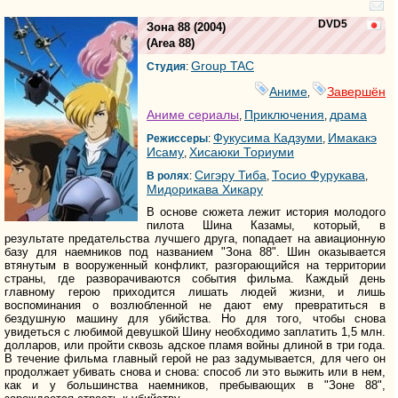
DVD5
Зона 88
(2004)
(
Area 88
)
Group TAC
Студия
:
Аниме
Завершён
,
Аниме сериалы
Приключения
драма
,
,
Фукусима Кадзуми
Имакакэ
Режиссеры
:
,
Исаму
Хисаюки Ториуми
,
Сигэру Тиба
Тосио Фурукава
В ролях
:
,
,
Мидорикава Хикару
В основе сюжета лежит история молодого
пилота Шина Казамы, который, в
результате предательства лучшего друга, попадает на авиационную
базу для наемников под названием "Зона 88". Шин оказывается
втянутым в вооруженный конфликт, разгорающийся на территории
страны, где разворачиваются события фильма. Каждый день
главному герою приходится лишать людей жизни, и лишь
воспоминания о возлюбленной не дают ему превратиться в
бездушную машину для убийства. Но для того, чтобы снова
увидеться с любимой девушкой Шину необходимо заплатить 1,5 млн.
долларов, или пройти сквозь адское пламя войны длиной в три года.
В течение фильма главный герой не раз задумывается, для чего он
продолжает убивать снова и снова: способ ли это выжить или в нем,
как и у большинства наемников, пребывающих в "Зоне 88",