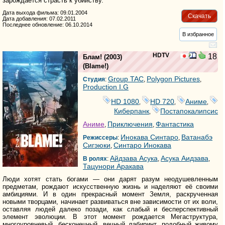
зарождается страсть к убийству.
Дата выхода фильма: 09.01.2004
Скачать
Дата добавления: 07.02.2011
Последнее обновление: 06.10.2014
В избранное
HDTV
18
Блам!
(2003)
(
Blame!
)
Group TAC
Polygon Pictures
Студия
:
,
,
Production I.G
HD 1080
HD 720
Аниме
,
,
,
Киберпанк
Постапокалипсис
,
Аниме
Приключения
Фантастика
,
,
Инокава Синтаро
Ватанабэ
Режиссеры
:
,
Сигэюки
Синтаро Инокава
,
Айдзава Асука
Асука Аидзава
В ролях
:
,
,
Тацунори Аракава
Люди хотят стать богами — они дарят разум неодушевленным
предметам, рождают искусственную жизнь и наделяют её своими
амбициями. И в один прекрасный момент Земля, раскрученная
новыми творцами, начинает развиваться вне зависимости от их воли,
оставляя людей далеко позади, как слабый и бесперспективный
элемент эволюции. В этот момент рождается Мегаструктура,
многоуровневый, бесконечный, вечный лабиринт, подобный живому