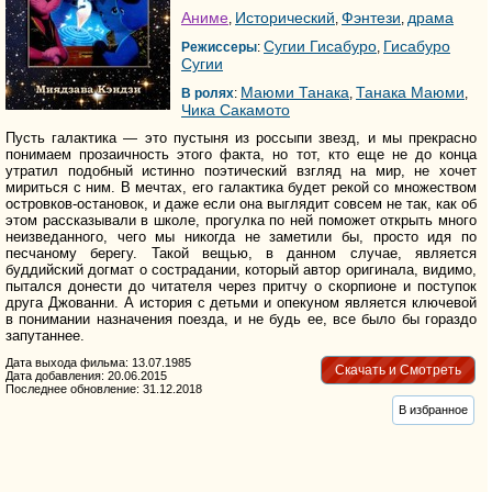
Аниме
Исторический
Фэнтези
драма
,
,
,
Сугии Гисабуро
Гисабуро
Режиссеры
:
,
Сугии
Маюми Танака
Танака Маюми
В ролях
:
,
,
Чика Сакамото
Пусть галактика — это пустыня из россыпи звезд, и мы прекрасно
понимаем прозаичность этого факта, но тот, кто еще не до конца
утратил подобный истинно поэтический взгляд на мир, не хочет
мириться с ним. В мечтах, его галактика будет рекой со множеством
островков-остановок, и даже если она выглядит совсем не так, как об
этом рассказывали в школе, прогулка по ней поможет открыть много
неизведанного, чего мы никогда не заметили бы, просто идя по
песчаному берегу. Такой вещью, в данном случае, является
буддийский догмат о сострадании, который автор оригинала, видимо,
пытался донести до читателя через притчу о скорпионе и поступок
друга Джованни. А история с детьми и опекуном является ключевой
в понимании назначения поезда, и не будь ее, все было бы гораздо
запутаннее.
Дата выхода фильма: 13.07.1985
Скачать и Смотреть
Дата добавления: 20.06.2015
Последнее обновление: 31.12.2018
В избранное