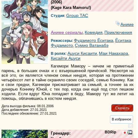
(2006)
(
Kage Kara Mamoru!
)
Group TAC
Студия
:
Аниме
Аниме сериалы
Комедия
Приключения
,
,
Фудзимото Ёситака
Ёситака
Режиссеры
:
,
Фудзимото
Сумио Ватанабэ
,
Ацуси Кисаити
Маи Накахара
В ролях
:
,
,
Кисайти Ацуси
Кагемори Мамору – ничем не приметный
парень, в больших очках и с взъерошенной причёской. Несмотря на
всё это, он является членом семьи ниндзя, которая на протяжении
четырёхсот лет в тайне охраняло своих соседей, семью Конняку. Как
и свои предки, Кагемори присматривает за семьей, а точнее за их
дочерью Конняку Юной, с тех пор, когда они ещё под стол пешком
ходили. Если вдруг Юна попадает в беду, Мамору тут же летит на
помощь, облачившись в костюм ниндзя.
Дата выхода фильма: 08.01.2006
Скачать
Дата добавления: 27.01.2021
Последнее обновление: 27.01.2021
В избранное
BDRip
Гренадер: