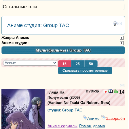
Остальные теги
Аниме студия: Group TAC
Жанры Аниме
:
Аниме студии
:
Мультфильмы
/ Group TAC
15
25
50
Скрывать просмотренные
DVDRip
14
Глядя На
Полумесяц
(2006)
(
Hanbun No Tsuki Ga Noboru Sora
)
Group TAC
Студия
:
Аниме
Завершён
,
Аниме сериалы
Роман
драма
,
,