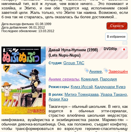
никчемный тип, всё ж лучше, чем вовсе ничего... Это понимают и
хозяйка, и Эбитю, и они обе трудятся над исполнением своей
заветной цели. Жаль только, что Эбитю так наивна. Возможно, если
б она так не старалась, цель оказалась бы более достижимой...
Дата выхода фильма: 01.08.1999
Скачать
Дата добавления: 06.01.2012
Последнее обновление: 13.03.2012
В избранное
DVDRip
Давай Нупа-Нупнем
(1998)
(
Lets Nupu-Nupu
)
Group TAC
Студия
:
Аниме
Завершён
,
Аниме сериалы
Комедия
Пародия
,
,
Кумэ Иссэй
Кадзунари Кумэ
Режиссеры
:
,
Митиэ Томидзава
Урара Такано
В ролях
:
,
,
Араки Каэ
Такаги-кун – обычный школьник. В него, как
водится в обычных этти-сериалах,
страстно влюблена школьная медсестра:
нимфоманка, вуайеристка и экзибиционистка разом. Маримо-тян –
обычная девочка-волшебница. Она, как положено, съедает конфетку,
чтобы трансформироваться во взрослую героиню-спасительницу