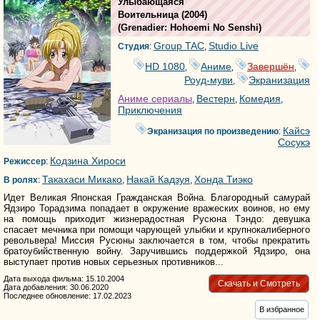
Улыбающаяся
Воительница
(2004)
(
Grenadier: Hohoemi No Senshi
)
Group TAC
Studio Live
Студия
:
,
HD 1080
Аниме
Завершён
,
,
,
Роуд-муви
Экранизация
,
Аниме сериалы
Вестерн
Комедия
,
,
,
Приключения
Кайсэ
Экранизация по произведению
:
Сосукэ
Кодзина Хироси
Режиссер
:
Такахаси Микако
Накай Кадзуя
Хонда Тиэко
В ролях
:
,
,
Идет Великая Японская Гражданская Война. Благородный самурай
Ядзиро Торадзима попадает в окружение вражеских воинов, но ему
на помощь приходит жизнерадостная Русюна Тэндо: девушка
спасает мечника при помощи чарующей улыбки и крупнокалиберного
револьвера! Миссия Русюны заключается в том, чтобы прекратить
братоубийственную войну. Заручившись поддержкой Ядзиро, она
выступает против новых серьезных противников...
Дата выхода фильма: 15.10.2004
Скачать и Смотреть
Дата добавления: 30.06.2020
Последнее обновление: 17.02.2023
В избранное