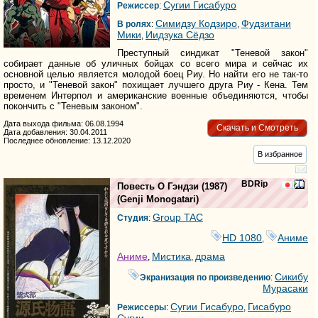
Сугии Гисабуро
Режиссер
:
Симидзу Кодзиро
Фудзитани
В ролях
:
,
Мики
Иидзука Сёдзо
,
Преступный синдикат "Теневой закон"
собирает данные об уличных бойцах со всего мира и сейчас их
основной целью является молодой боец Риу. Но найти его не так-то
просто, и "Теневой закон" похищает лучшего друга Риу - Кена. Тем
временем Интерпол и американские военные объединяются, чтобы
покончить с "Теневым законом".
Дата выхода фильма: 06.08.1994
Скачать и Смотреть
Дата добавления: 30.04.2011
Последнее обновление: 13.12.2020
В избранное
BDRip
Повесть О Гэндзи
(1987)
(
Genji Monogatari
)
Group TAC
Студия
:
HD 1080
Аниме
,
Аниме
Мистика
драма
,
,
Сикибу
Экранизация по произведению
:
Мурасаки
Сугии Гисабуро
Гисабуро
Режиссеры
:
,
Сугии