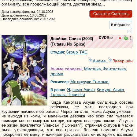
организму, всё продолжающий расти, достигая звезд...
Дата выхода фильма: 24.10.2003
Скачать и Смотреть
Дата добавления: 13.05.2012
Последнее обновление: 23.07.2020
В избранное
DVDRip
1
Двойная Спика
(2003)
(
Futatsu No Spica
)
Group TAC
Студия
:
Аниме
Завершён
,
Аниме сериалы
Мистика
Фантастика
,
,
,
драма
Мотидзуки Томоми
Режиссер
:
Ядзима Акико
Кимура Акико
В ролях
:
,
,
Тоёнага Тосиюки
Когда Камогава Асуми была еще совсем
ребенком, ее мать пострадала при
крушении неизвестной ракеты. Через пять лет мама Асуми умирает,
не выходя из комы, и маленькая девочка изо всех сил пытается
примириться со смертью матери, которую она едва помнит. И тут в
ее жизни появляется "Лев-сан" ("Lion-san"), странная фигура в маске
льва, утверждающая, что она призрак. Лев-сан помогает Асуми
похоронить ее маму, и начинает рассказывать ей истории о далеком