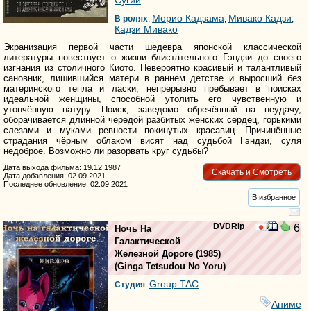
Морио Кадзама
Мивако Кадзи
В ролях
:
,
,
Кадзи Мивако
Экранизация первой части шедевра японской классической
литературы повествует о жизни блистательного Гэндзи до своего
изгнания из столичного Киото. Невероятно красивый и талантливый
сановник, лишившийся матери в раннем детстве и выросший без
материнского тепла и ласки, непрерывно пребывает в поисках
идеальной женщины, способной утолить его чувственную и
утончённую натуру. Поиск, заведомо обречённый на неудачу,
оборачивается длинной чередой разбитых женских сердец, горькими
слезами и муками ревности покинутых красавиц. Причинённые
страдания чёрным облаком висят над судьбой Гэндзи, суля
недоброе. Возможно ли разорвать круг судьбы?
Дата выхода фильма: 19.12.1987
Скачать и Смотреть
Дата добавления: 02.09.2021
Последнее обновление: 02.09.2021
В избранное
DVDRip
6
Ночь На
Галактической
Железной Дороге
(1985)
(
Ginga Tetsudou No Yoru
)
Group TAC
Студия
:
Аниме