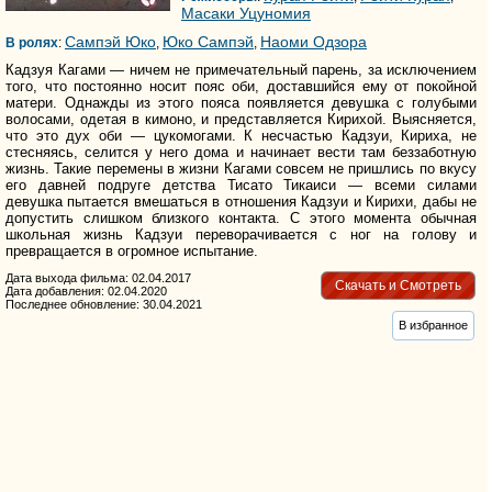
Масаки Уцуномия
Сампэй Юко
Юко Сампэй
Наоми Одзора
В ролях
:
,
,
Кадзуя Кагами — ничем не примечательный парень, за исключением
того, что постоянно носит пояс оби, доставшийся ему от покойной
матери. Однажды из этого пояса появляется девушка с голубыми
волосами, одетая в кимоно, и представляется Кирихой. Выясняется,
что это дух оби — цукомогами. К несчастью Кадзуи, Кириха, не
стесняясь, селится у него дома и начинает вести там беззаботную
жизнь. Такие перемены в жизни Кагами совсем не пришлись по вкусу
его давней подруге детства Тисато Тикаиси — всеми силами
девушка пытается вмешаться в отношения Кадзуи и Кирихи, дабы не
допустить слишком близкого контакта. С этого момента обычная
школьная жизнь Кадзуи переворачивается с ног на голову и
превращается в огромное испытание.
Дата выхода фильма: 02.04.2017
Скачать и Смотреть
Дата добавления: 02.04.2020
Последнее обновление: 30.04.2021
В избранное