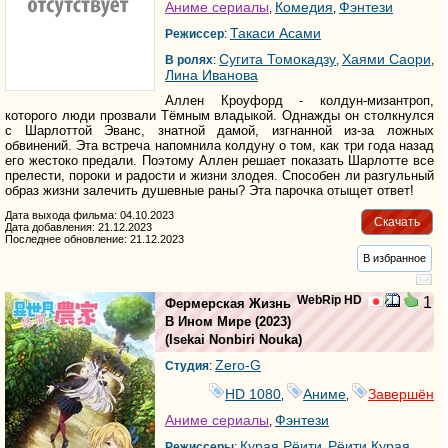
Аниме сериалы
Комедия
Фэнтези
,
,
Такаси Асами
Режиссер
:
Сугита Томокадзу
Хаями Саори
В ролях
:
,
,
Лина Иванова
Аллен Кроуфорд - колдун-мизантроп,
которого люди прозвали Тёмным владыкой. Однажды он столкнулся
с Шарлоттой Эванс, знатной дамой, изгнанной из-за ложных
обвинений. Эта встреча напомнила колдуну о том, как три года назад
его жестоко предали. Поэтому Аллен решает показать Шарлотте все
прелести, пороки и радости и жизни злодея. Способен ли разгульный
образ жизни залечить душевные раны? Эта парочка отыщет ответ!
Дата выхода фильма: 04.10.2023
Скачать
Дата добавления: 21.12.2023
Последнее обновление: 21.12.2023
В избранное
WebRip HD
1
Фермерская Жизнь
В Ином Мире
(2023)
(
Isekai Nonbiri Nouka
)
Zero-G
Студия
:
HD 1080
Аниме
Завершён
,
,
Аниме сериалы
Фэнтези
,
Курая Рёити
Рёити Курая
Режиссеры
:
,
,