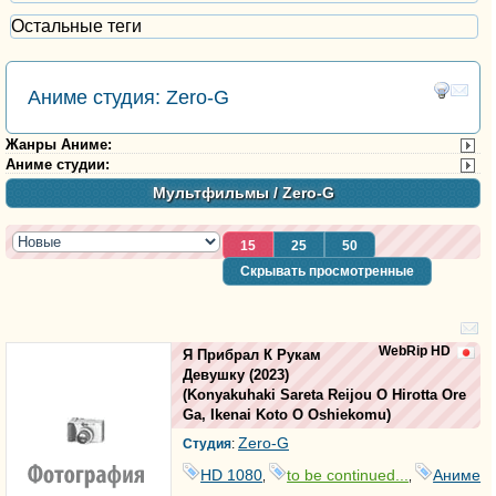
Остальные теги
Аниме студия: Zero-G
Жанры Аниме
:
Аниме студии
:
Мультфильмы
/ Zero-G
15
25
50
Скрывать просмотренные
WebRip HD
Я Прибрал К Рукам
Девушку
(2023)
(
Konyakuhaki Sareta Reijou O Hirotta Ore
Ga, Ikenai Koto O Oshiekomu
)
Zero-G
Студия
:
HD 1080
to be continued...
Аниме
,
,