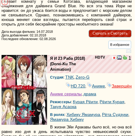
снимает комнату у семьи Котэгава, владеющей магазином
снаряжения для дайвинга Grand Blue. Но вся эта тема Иори не
нравится: он до ужаса боится воды и предпочитает с морским делом
не связываться. Однако, познакомившись с компанией дайверов,
юноша меняет свои взгляды, пытается перебороть свой страх и
открыть для себя бескрайние просторы необъятного океана!
Дата выхода фильма: 14.07.2018
Скачать и Смотреть
Дата добавления: 02.10.2018
Последнее обновление: 02.08.2026
В избранное
HDTV
1
Я И 23 Раба
(2018)
(
Dorei-Ku The
Animation
)
TNK
Zero-G
Студия
:
,
HD 720
Аниме
Завершён
,
,
Аниме сериалы
драма
,
Курая Рёити
Рёити Курая
Режиссеры
:
,
,
Такуя Асаока
Хибику Ямамура
Рёта Судзуки
В ролях
:
,
,
Ямамура Хибику
В жизни Эйи Аракавы было всё, но она всё
равно изо дня в день испытывала чувство невыносимой скуки.