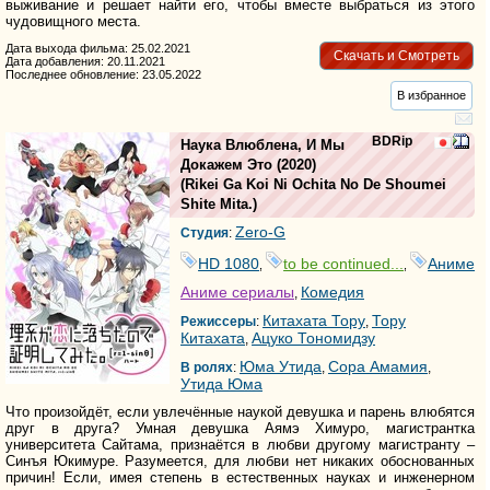
выживание и решает найти его, чтобы вместе выбраться из этого
чудовищного места.
Дата выхода фильма: 25.02.2021
Скачать и Смотреть
Дата добавления: 20.11.2021
Последнее обновление: 23.05.2022
В избранное
BDRip
Наука Влюблена, И Мы
Докажем Это
(2020)
(
Rikei Ga Koi Ni Ochita No De Shoumei
Shite Mita.
)
Zero-G
Студия
:
HD 1080
to be continued...
Аниме
,
,
Аниме сериалы
Комедия
,
Китахата Тору
Тору
Режиссеры
:
,
Китахата
Ацуко Тономидзу
,
Юма Утида
Сора Амамия
В ролях
:
,
,
Утида Юма
Что произойдёт, если увлечённые наукой девушка и парень влюбятся
друг в друга? Умная девушка Аямэ Химуро, магистрантка
университета Сайтама, признаётся в любви другому магистранту –
Синъя Юкимуре. Разумеется, для любви нет никаких обоснованных
причин! Если, имея степень в естественных науках и инженерном