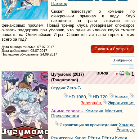
Палмер
Сюжет повествует о команде по
синхронным прыжкам в воду. Клуб
находится на грани закрытия из-за
финансовых проблем. Новый тренер клуба уговаривает спонсоров
оказать поддержку при условии, что один из членов клуба сможет
попасть на Олимпийские Игры. Справятся ли наши герои с этим
всего за год?
Дата выхода фильма: 07.07.2017
Скачать и Смотреть
Дата добавления: 08.07.2017
Последнее обновление: 24.09.2017
В избранное
BDRip
1
Цугумомо
(2017)
(
Tsugumomo
)
Zero-G
Студия
:
HD 1080
HD 720
Аниме
,
,
,
Завершён
Экранизация
,
Аниме сериалы
Комедия
Мистика
,
,
,
Приключения
Хамада
Экранизация по произведению
:
Ёсикадзу
Курая Рёити
Рёити Курая
Режиссеры
:
,
,