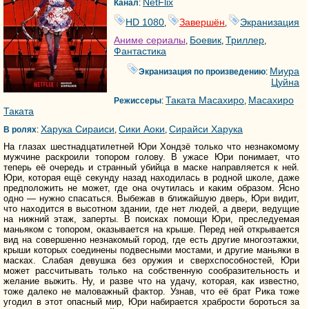
NetFlix
Канал
:
HD 1080
Завершён
Экранизация
,
,
Аниме сериалы
Боевик
Триллер
,
,
,
Фантастика
Миура
Экранизация по произведению
:
Цуйна
Таката Масахиро
Масахиро
Режиссеры
:
,
Таката
Харука Сираиси
Сики Аоки
Сирайси Харука
В ролях
:
,
,
На глазах шестнадцатилетней Юри Хондзё только что незнакомому
мужчине раскроили топором голову. В ужасе Юри понимает, что
теперь её очередь и странный убийца в маске направляется к ней.
Юри, которая ещё секунду назад находилась в родной школе, даже
предположить не может, где она очутилась и каким образом. Ясно
одно — нужно спасаться. Выбежав в ближайшую дверь, Юри видит,
что находится в высотном здании, где нет людей, а двери, ведущие
на нижний этаж, заперты. В поисках помощи Юри, преследуемая
маньяком с топором, оказывается на крыше. Перед ней открывается
вид на совершенно незнакомый город, где есть другие многоэтажки,
крыши которых соединены подвесными мостами, и другие маньяки в
масках. Слабая девушка без оружия и сверхспособностей, Юри
может рассчитывать только на собственную сообразительность и
желание выжить. Ну, и разве что на удачу, которая, как известно,
тоже далеко не маловажный фактор. Узнав, что её брат Рика тоже
угодил в этот опасный мир, Юри набирается храбрости бороться за