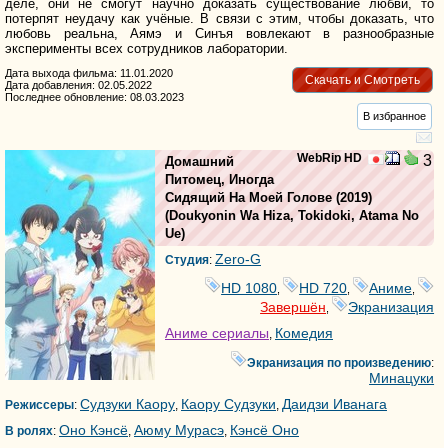
деле, они не смогут научно доказать существование любви, то
потерпят неудачу как учёные. В связи с этим, чтобы доказать, что
любовь реальна, Аямэ и Синъя вовлекают в разнообразные
эксперименты всех сотрудников лаборатории.
Дата выхода фильма: 11.01.2020
Скачать и Смотреть
Дата добавления: 02.05.2022
Последнее обновление: 08.03.2023
В избранное
WebRip HD
3
Домашний
Питомец, Иногда
Сидящий На Моей Голове
(2019)
(
Doukyonin Wa Hiza, Tokidoki, Atama No
Ue
)
Zero-G
Студия
:
HD 1080
HD 720
Аниме
,
,
,
Завершён
Экранизация
,
Аниме сериалы
Комедия
,
Экранизация по произведению
:
Минацуки
Судзуки Каору
Каору Судзуки
Даидзи Иванага
Режиссеры
:
,
,
Оно Кэнсё
Аюму Мурасэ
Кэнсё Оно
В ролях
:
,
,