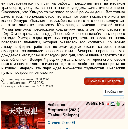
ей повстречается по пути на работу. Преодолев путь на местном
транспорте, девушка зашла в парк и увидела симпатичного парня.
Оказалось, что Химуро также ждал первый рабочий день. Вот только
дело в том, что юноша стоял во льду, который покрыл его ноги до
колен. Химуро объяснил, что замёрз из-за того, что очень волнуется,
а также является потомком Юки-онна, а именно снежной девы.
Милая девчонка предложила красавчику чай, и он помог растопить
лёд. Эта встреча стала судьбоносной, и юноша влюбился с первого
взгляда. Химуро ждал приятный сюрприз, ведь на работе он вновь
повстречал Фуюцуки, которая оказалась его коллегой. Ко всему
этому в фирме работают потомки других ёкаев, которые также
обладают различными способностями. Вечером парень не мог
дождаться наступления следующего дня, чтобы вновь встретиться с
возлюбленной. Вскоре Фуюцуки узнала много интересного о своём
симпатичном коллеге, а именно то, что он любит не только цветы, но
и кошек. Впереди эту пару ждёт множество трудностей и нелёгкий
путь в построении отношений.
Дата выхода фильма: 03.01.2023
Скачать и Смотреть
Дата добавления: 27.03.2023
Последнее обновление: 27.03.2023
В избранное
WebRip HD
2
Небесное
Вторжение
(2021)
(
Tenkuu Shinpan
)
Zero-G
Студия
: