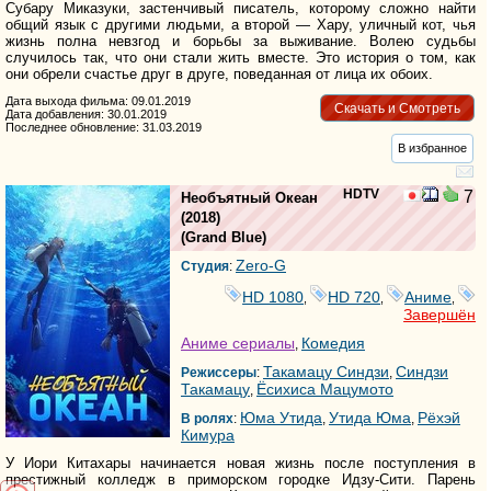
Субару Миказуки, застенчивый писатель, которому сложно найти
общий язык с другими людьми, а второй — Хару, уличный кот, чья
жизнь полна невзгод и борьбы за выживание. Волею судьбы
случилось так, что они стали жить вместе. Это история о том, как
они обрели счастье друг в друге, поведанная от лица их обоих.
Дата выхода фильма: 09.01.2019
Скачать и Смотреть
Дата добавления: 30.01.2019
Последнее обновление: 31.03.2019
В избранное
HDTV
7
Необъятный Океан
(2018)
(
Grand Blue
)
Zero-G
Студия
:
HD 1080
HD 720
Аниме
,
,
,
Завершён
Аниме сериалы
Комедия
,
Такамацу Синдзи
Синдзи
Режиссеры
:
,
Такамацу
Ёсихиса Мацумото
,
Юма Утида
Утида Юма
Рёхэй
В ролях
:
,
,
Кимура
У Иори Китахары начинается новая жизнь после поступления в
престижный колледж в приморском городке Идзу-Сити. Парень