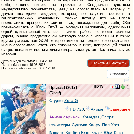
Сколько бы её ни упрекали за чёрствость, она продолжала вести
себя, словно ничего не произошло. Снедаемая чувством
неудержимого любопытства, девушка согласилась на встречу с
двумя молодыми людьми, которые, по слухам, состоят в
гомосексуальных отношениях, только потому, что не могла
представить процесс их соития. Так, неожиданно для себя, Эйя
познакомилась с Югой Отой — молодым человеком, одержимым
одной единственной мыслью — иметь рабов. Не теряя времени
даром, юноша предложил ей рисковую затею с известным в узких
кругах устройством SCM, которое влияет на человеческое сознание,
и она согласилась стать его союзником в игре, попирающей своим
существованием все мыслимые моральные устои. Так началась их
история.
Дата выхода фильма: 13.04.2018
Скачать и Смотреть
Дата добавления: 16.05.2018
Последнее обновление: 03.07.2018
В избранное
HDTV
1
Прыгай!
(2017)
(
Dive!
)
Zero-G
Студия
:
HD 720
Аниме
Завершён
,
,
Аниме сериалы
Комедия
Спорт
,
,
Судзуки Каору
Пол Хоэн
Режиссеры
:
,
Корбин Блю
Кадзи Юки
Кеке
В ролях
:
,
,