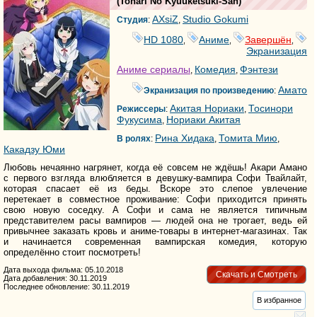
(
Tonari No Kyuuketsuki-San
)
AXsiZ
Studio Gokumi
Студия
:
,
HD 1080
Аниме
Завершён
,
,
,
Экранизация
Аниме сериалы
Комедия
Фэнтези
,
,
Амато
Экранизация по произведению
:
Акитая Нориаки
Тосинори
Режиссеры
:
,
Фукусима
Нориаки Акитая
,
Рина Хидака
Томита Мию
В ролях
:
,
,
Какадзу Юми
Любовь нечаянно нагрянет, когда её совсем не ждёшь! Акари Амано
с первого взгляда влюбляется в девушку-вампира Софи Твайлайт,
которая спасает её из беды. Вскоре это слепое увлечение
перетекает в совместное проживание: Софи приходится принять
свою новую соседку. А Софи и сама не является типичным
представителем расы вампиров — людей она не трогает, ведь ей
привычнее заказать кровь и аниме-товары в интернет-магазинах. Так
и начинается современная вампирская комедия, которую
определённо стоит посмотреть!
Дата выхода фильма: 05.10.2018
Скачать и Смотреть
Дата добавления: 30.11.2019
Последнее обновление: 30.11.2019
В избранное