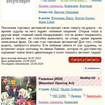
,
,
Аниме сериалы
Комедия
Фэнтези
,
,
Акитая Нориаки
Режиссер
:
Фукуяма Дзюн
Хондо Каэдэ
В ролях
:
,
,
Аоки Сики
Поклонник торговых автоматов встречает свою смерть на дороге - по
иронии судьбы на него падает любимое творение. Открыв глаза в
другом мире, главный герой обнаруживает, что не может пошевелить
руками и ногами, не способен вымолвить ни слова, кроме заранее
записанных фраз. Он сам стал торговым автоматом! Для того, чтобы
выжить, требуются монеты. Еле избежав гибели от лап чудовищ, он
встречает юную охотницу по имени Ламмис, которая по достоинству
оценивает новое благо цивилизации и хочет показать автомат людям.
Дата выхода фильма: 05.07.2023
Скачать и Смотреть
Дата добавления: 23.09.2023
Последнее обновление: 23.09.2023
В избранное
WebRip HD
Разминка
(2020)
(
Maesetsu! Opening Act
)
AXsiZ
Studio Gokumi
Студия
:
,
HD 1080
Аниме
Завершён
,
,
Аниме сериалы
Комедия
,