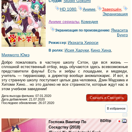
Studio Gokumi
Студия
:
HD 1080
Аниме
Завершён
,
,
,
Экранизация
Аниме сериалы
Комедия
,
Ямасита
Экранизация по произведению
:
Бунго
Икэхата Хироси
Режиссер
:
Исия Харуки
Кино Хина
В ролях
:
,
,
Миямото Юмэ
Добро пожаловать в частную школу Сэтон, где вся жизнь —
сплошной естественный отбор, ведь обучаются здесь всевозможные
представители фауны! Есть и зебры с лошадьми, и медведи,
учитель — тирранозавр, а директор вообще аномалокарис. И вот, в
эту странную школу поступают целых два человека, Дзин Мадзама и
Хитоми Хино... но это далеко не все странности, которые ждут нас в
этом учебном заведении!
Дата выхода фильма: 07.01.2020
Скачать и Смотреть
Дата добавления: 21.07.2020
Последнее обновление: 26.07.2020
В избранное
BDRip
Госпожа Вампир По
Соседству
(2018)