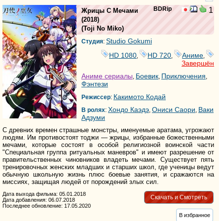
BDRip
1
Жрицы С Мечами
(2018)
(
Toji No Miko
)
Studio Gokumi
Студия
:
HD 1080
HD 720
Аниме
,
,
,
Завершён
Аниме сериалы
Боевик
Приключения
,
,
,
Фэнтези
Какимото Кодай
Режиссер
:
Хондо Каэдэ
Ониси Саори
Ваки
В ролях
:
,
,
Адзуми
С древних времен страшные монстры, именуемые аратама, угрожают
людям. Им противостоят тоджи — жрицы, избранные божественными
мечами, которые состоят в особой религиозной воинской части
"Специальная группа ритуальных маневров" и имеют разрешение от
правительственных чиновников владеть мечами. Существует пять
тренировочных женских младших и старших школ, где ученицы ведут
обычную школьную жизнь плюс боевые занятия, и сражаются на
миссиях, защищая людей от порождений злых сил.
Дата выхода фильма: 05.01.2018
Скачать и Смотреть
Дата добавления: 06.07.2018
Последнее обновление: 17.05.2020
В избранное