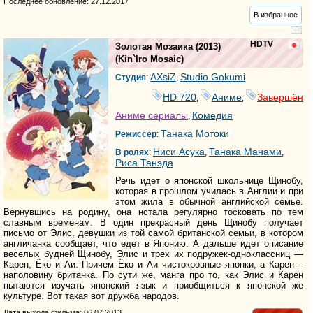
Последнее обновление: 27.12.2017
В избранное
HDTV
Золотая Мозаика
(2013)
(
Kin`iro Mosaic
)
AXsiZ
Studio Gokumi
Студия
:
,
HD 720
Аниме
Завершён
,
,
Аниме сериалы
Комедия
,
Танака Мотоки
Режиссер
:
Ниси Асука
Танака Манами
В ролях
:
,
,
Риса Танэда
Речь идет о японской школьнице Щинобу,
которая в прошлом училась в Англии и при
этом жила в обычной английской семье.
Вернувшись на родину, она нстала регулярно тосковать по тем
славным временам. В один прекрасный день Щинобу получает
письмо от Элис, девушки из той самой британской семьи, в котором
англичанка сообщает, что едет в Японию. А дальше идет описание
веселых будней Щинобу, Элис и трех их подружек-одноклассниц —
Карен, Ёко и Аи. Причем Ёко и Аи чистокровные японки, а Карен –
наполовину британка. По сути же, манга про то, как Элис и Карен
пытаются изучать японский язык и приобщиться к японской же
культуре. Вот такая вот дружба народов.
Дата выхода фильма: 06.07.2013