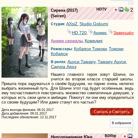
HDTV
2
Сирена
(2017)
(
Seiren
)
AXsiZ
Studio Gokumi
Студия
:
,
HD 720
Аниме
Завершён
,
,
Аниме сериалы
Комедия
,
Кобаяси Томоки
Томоки
Режиссеры
:
,
Кобаяси
Ацуси Тамару
Тамару Ацуси
В ролях
:
,
,
Сакура Аянэ
Нашего главного героя зовут Шоичи, он
учится во втором классе старшей школы.
Пришла пора задуматься о своём будущем, но парню очень нелегко
выбрать жизненный путь. Для Шоичи этот год будет особенным, ведь
ему посчастливится повстречать множество симпатичных девушек, у
которых есть свои цели и амбиции. Помогут ли они ему определиться
со своим будущим? Или даже станут его частью?
Дата выхода фильма: 06.01.2017
Скачать и Смотреть
Дата добавления: 09.01.2017
Последнее обновление: 12.11.2017
В избранное
BDRip
Неподражаемая Юки