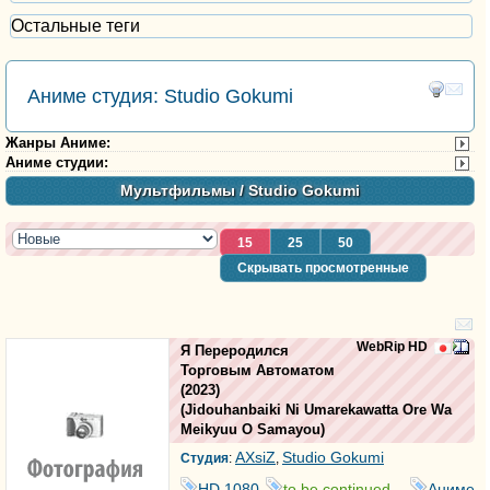
Остальные теги
Аниме студия: Studio Gokumi
Жанры Аниме
:
Аниме студии
:
Мультфильмы
/ Studio Gokumi
15
25
50
Скрывать просмотренные
WebRip HD
Я Переродился
Торговым Автоматом
(2023)
(
Jidouhanbaiki Ni Umarekawatta Ore Wa
Meikyuu O Samayou
)
AXsiZ
Studio Gokumi
Студия
:
,
HD 1080
to be continued...
Аниме