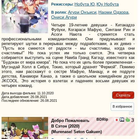
Нобута Ю
Юу Нобута
Режиссеры
:
,
Агури Онъиси
Наоми Одзора
В ролях
:
,
,
Ониси Агури
Четыре 19-летние девушки - Китакадзэ
Фубуки, Когараси Мафую, Синтани Рин и
Асоги Наюта - стремятся стать
профессиональными комедиантками. Они придумывают и
репетируют шутки в перерывах между подработками, а их девиз -
"Пусть все смеются от радости - мы счастливы, когда они
счастливы!" Но пока успех им только снится. Эта четверка
собирается выступить на сцене Намба Гранд Кагэцу, известного как
"Будокан от мира юмора". Но пока что их цель более приземленная -
Мугэндай Холл в Сибуе, Токио, который дразнят "Фермой". Помимо
этого, нам расскажут о сестре Мафую, Манацу, и ее подруге
детства, Канамори Канаэ, а также о школьном комедийном дуэте
JKCOOL. Это история о взлетах и падениях восьми девушек из
четырех команд.
Дата выхода фильма: 11.10.2020
Скачать
Дата добавления: 26.08.2021
Последнее обновление: 26.08.2021
В избранное
BDRip
3
Добро Пожаловать
В Сэтон
(2020)
(
Murenase! Seton Gakuen
)