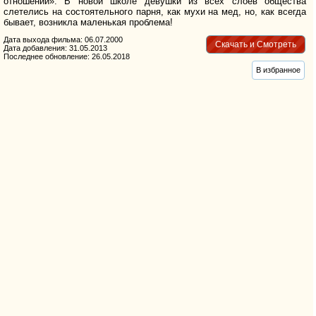
отношений». В новой школе девушки из всех слоев общества
слетелись на состоятельного парня, как мухи на мед, но, как всегда
бывает, возникла маленькая проблема!
Дата выхода фильма: 06.07.2000
Скачать и Смотреть
Дата добавления: 31.05.2013
Последнее обновление: 26.05.2018
В избранное