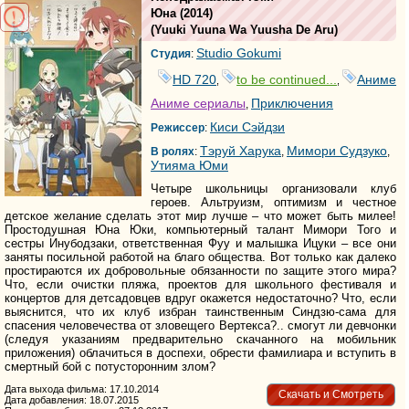
Юна
(2014)
(
Yuuki Yuuna Wa Yuusha De Aru
)
Studio Gokumi
Студия
:
HD 720
to be continued...
Аниме
,
,
Аниме сериалы
Приключения
,
Киси Сэйдзи
Режиссер
:
Тэруй Харука
Мимори Судзуко
В ролях
:
,
,
Утияма Юми
Четыре школьницы организовали клуб
героев. Альтруизм, оптимизм и честное
детское желание сделать этот мир лучше – что может быть милее!
Простодушная Юна Юки, компьютерный талант Мимори Того и
сестры Инубодзаки, ответственная Фуу и малышка Ицуки – все они
заняты посильной работой на благо общества. Вот только как далеко
простираются их добровольные обязанности по защите этого мира?
Что, если очистки пляжа, проектов для школьного фестиваля и
концертов для детсадовцев вдруг окажется недостаточно? Что, если
выяснится, что их клуб избран таинственным Синдзю-сама для
спасения человечества от зловещего Вертекса?.. смогут ли девчонки
(следуя указаниям предварительно скачанного на мобильник
приложения) облачиться в доспехи, обрести фамилиара и вступить в
смертный бой с потусторонним злом?
Дата выхода фильма: 17.10.2014
Скачать и Смотреть
Дата добавления: 18.07.2015