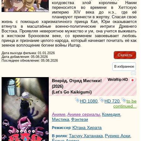
колдовства злой королевы Накии
переносится во времени в Хеттскую
империю XIV века до н.э., где её
планируют принести в жертву. Спасая свою
жизнь с помощью харизматичного принца Кая, Юри оказывается
втянута в масштабные военно-политические интриги Древнего
Востока. Проявляя невероятное мужество и ум, она учится выживать
в жестоком Бронзовом веке, со временем завоевывает любовь
принца и признание целого народа, который начинает почитать её как
земное воплощение богини войны Иштар.
Дата выхода фильма: 01.01.2026
Скачать
Дата добавления: 05.08.2026
Последнее обновление: 05.08.2026
В избранное
WebRip HD
Вперёд, Отряд Мистики!
(2026)
(
Let's Go Kaikigumi
)
HD 1080
HD 720
to be
,
,
continued...
Аниме
Аниме сериалы
Комедия
,
,
,
Мистика
Фэнтези
,
Ютака Хирата
Режиссер
:
Тасуку Хатанака
Рурико Аоки
В ролях
:
,
,
Ёсино Аояма