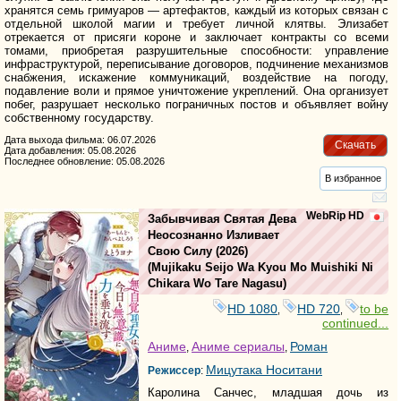
хранятся семь гримуаров — артефактов, каждый из которых связан с
отдельной школой магии и требует личной клятвы. Элизабет
отрекается от присяги короне и заключает контракты со всеми
томами, приобретая разрушительные способности: управление
инфраструктурой, переписывание договоров, подчинение механизмов
снабжения, искажение коммуникаций, воздействие на погоду,
подавление воли и прямое уничтожение укреплений. Она организует
побег, разрушает несколько пограничных постов и объявляет войну
собственному государству.
Дата выхода фильма: 06.07.2026
Скачать
Дата добавления: 05.08.2026
Последнее обновление: 05.08.2026
В избранное
WebRip HD
Забывчивая Святая Дева
Неосознанно Изливает
Свою Силу
(2026)
(
Mujikaku Seijo Wa Kyou Mo Muishiki Ni
Chikara Wo Tare Nagasu
)
HD 1080
HD 720
to be
,
,
continued...
Аниме
Аниме сериалы
Роман
,
,
Мицутака Носитани
Режиссер
:
Каролина Санчес, младшая дочь из