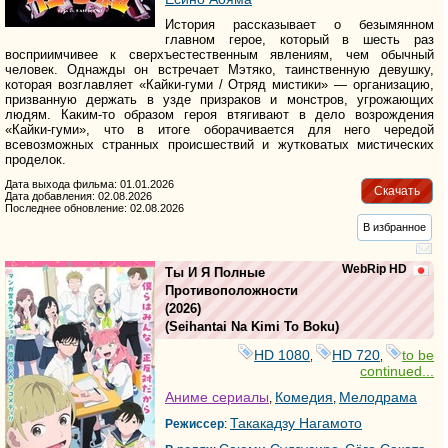
История рассказывает о безымянном
главном герое, который в шесть раз
восприимчивее к сверхъестественным явлениям, чем обычный
человек. Однажды он встречает Мэтяко, таинственную девушку,
которая возглавляет «Кайки-гуми / Отряд мистики» — организацию,
призванную держать в узде призраков и монстров, угрожающих
людям. Каким-то образом героя втягивают в дело возрождения
«Кайки-гуми», что в итоге оборачивается для него чередой
всевозможных странных происшествий и жутковатых мистических
проделок.
Дата выхода фильма: 01.01.2026
Скачать
Дата добавления: 02.08.2026
Последнее обновление: 02.08.2026
В избранное
WebRip HD
Ты И Я Полные
Противоположности
(2026)
(
Seihantai Na Kimi To Boku
)
HD 1080
HD 720
to be
,
,
continued...
Аниме сериалы
Комедия
Мелодрама
,
,
Такакадзу Нагамото
Режиссер
: