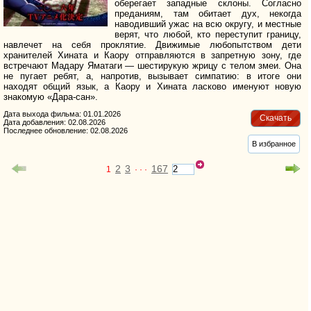
оберегает западные склоны. Согласно
преданиям, там обитает дух, некогда
наводивший ужас на всю округу, и местные
верят, что любой, кто переступит границу,
навлечет на себя проклятие. Движимые любопытством дети
хранителей Хината и Каору отправляются в запретную зону, где
встречают Мадару Яматаги — шестирукую жрицу с телом змеи. Она
не пугает ребят, а, напротив, вызывает симпатию: в итоге они
находят общий язык, а Каору и Хината ласково именуют новую
знакомую «Дара-сан».
Дата выхода фильма: 01.01.2026
Скачать
Дата добавления: 02.08.2026
Последнее обновление: 02.08.2026
В избранное
2
3
167
1
· · ·