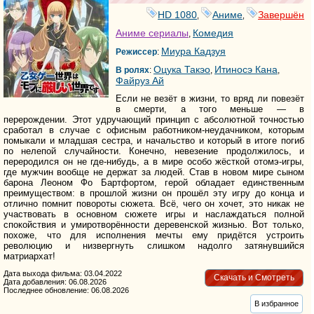
HD 1080
Аниме
Завершён
,
,
Аниме сериалы
Комедия
,
Миура Кадзуя
Режиссер
:
Оцука Такэо
Итиносэ Кана
В ролях
:
,
,
Файруз Ай
Если не везёт в жизни, то вряд ли повезёт
в смерти, а того меньше — в
перерождении. Этот удручающий принцип с абсолютной точностью
сработал в случае с офисным работником-неудачником, которым
помыкали и младшая сестра, и начальство и который в итоге погиб
по нелепой случайности. Конечно, невезение продолжилось, и
переродился он не где-нибудь, а в мире особо жёсткой отомэ-игры,
где мужчин вообще не держат за людей. Став в новом мире сыном
барона Леоном Фо Бартфортом, герой обладает единственным
преимуществом: в прошлой жизни он прошёл эту игру до конца и
отлично помнит повороты сюжета. Всё, чего он хочет, это никак не
участвовать в основном сюжете игры и наслаждаться полной
спокойствия и умиротворённости деревенской жизнью. Вот только,
похоже, что для исполнения мечты ему придётся устроить
революцию и низвергнуть слишком надолго затянувшийся
матриархат!
Дата выхода фильма: 03.04.2022
Скачать и Смотреть
Дата добавления: 06.08.2026
Последнее обновление: 06.08.2026
В избранное