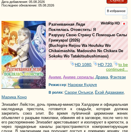
Скачать
Дата добавления: 05.08.2026
Последнее обновление: 05.08.2026
В избранное
WebRip HD
Разгневанная Леди
Поклялась Отомстить: Я
Разрушу Свою Страну С Помощью Силы
Гримуара!
(2026)
(
Buchigire Reijou Wa Houfuku Wo
Chikaimashita. Madousho No Chikara De
Sokoku Wo Tatakitsubushimasu
)
HD 1080
HD 720
to be
,
,
continued...
Аниме
Аниме сериалы
Драма
Фэнтези
,
,
,
Наоюки Кудзуя
Режиссер
:
Саори Онъиси
Ёхэй Адзаками
В ролях
:
,
,
Марика Коно
Элизабет Лейстон, дочь премьер-министра Халдории и официальная
наследница престола, готовится к свадьбе, которая должна
закрепить союз элит. Во время публичной церемонии жених
объявляет о разрыве помолвки, обвиняя её в заговоре, после чего по
его распоряжению Элизабет арестовывают и изолируют в крепости, а
через придворные каналы распространяются компрометирующие
слухи. В заключении она получает доступ к древнему архиву, где