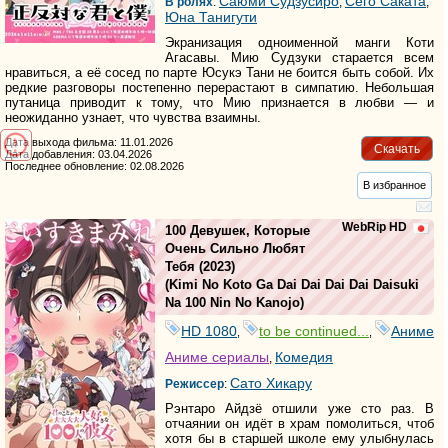
Саюми Судзусиро
Сёго Саката
В ролях
:
,
,
Юна Танигути
Экранизация одноименной манги Коти
Агасавы. Мию Судзуки старается всем
нравиться, а её сосед по парте Юсукэ Тани не боится быть собой. Их
редкие разговоры постепенно перерастают в симпатию. Небольшая
путаница приводит к тому, что Мию признается в любви — и
неожиданно узнает, что чувства взаимны.
Дата выхода фильма: 11.01.2026
Скачать
Дата добавления: 03.04.2026
Последнее обновление: 02.08.2026
В избранное
WebRip HD
100 Девушек, Которые
Очень Сильно Любят
Тебя
(2023)
(
Kimi No Koto Ga Dai Dai Dai Dai Daisuki
Na 100 Nin No Kanojo
)
HD 1080
to be continued...
Аниме
,
,
Аниме сериалы
Комедия
,
Сато Хикару
Режиссер
:
Рэнтаро Айдзё отшили уже сто раз. В
отчаянии он идёт в храм помолиться, чтоб
хотя бы в старшей школе ему улыбнулась