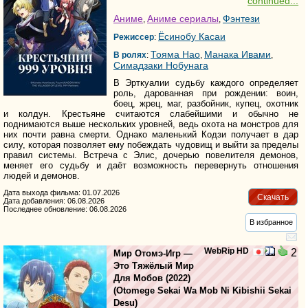
continued...
Аниме
Аниме сериалы
Фэнтези
,
,
Ёсинобу Касаи
Режиссер
:
Тояма Нао
Манака Ивами
В ролях
:
,
,
Симадзаки Нобунага
В Эрткуалии судьбу каждого определяет
роль, дарованная при рождении: воин,
боец, жрец, маг, разбойник, купец, охотник
и колдун. Крестьяне считаются слабейшими и обычно не
поднимаются выше нескольких уровней, ведь охота на монстров для
них почти равна смерти. Однако маленький Кодзи получает в дар
силу, которая позволяет ему побеждать чудовищ и выйти за пределы
правил системы. Встреча с Элис, дочерью повелителя демонов,
меняет его судьбу и даёт возможность перевернуть отношения
людей и демонов.
Дата выхода фильма: 01.07.2026
Скачать
Дата добавления: 06.08.2026
Последнее обновление: 06.08.2026
В избранное
WebRip HD
2
Мир Отомэ-Игр —
Это Тяжёлый Мир
Для Мобов
(2022)
(
Otomege Sekai Wa Mob Ni Kibishii Sekai
Desu
)