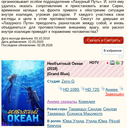
организовывает особое подразделение «Лазурный Путь». И, хотя ему
удалось оказать сопротивление и приостановить атаки Сирен,
временное затишье на фронте привело к обострению ситуации
внутри коалиции, угрожая распадом. У каждого участника свои
взгляды и цели в этом противостоянии. Смогут ли девушки из
«Лазурного Пути» преодолеть разногласия между собой, и вновь
объединиться для противостояния внешнему врагу, или раскол
внутри коалиции приведёт к поражению человечества?
Дата выхода фильма: 03.10.2019
Скачать и Смотреть
Дата добавления: 22.03.2020
Последнее обновление: 02.08.2026
В избранное
HDTV
7
Необъятный Океан
(2018)
(
Grand Blue
)
Zero-G
Студия
:
HD 1080
HD 720
Аниме
,
,
,
Завершён
Аниме сериалы
Комедия
,
Такамацу Синдзи
Синдзи
Режиссеры
:
,
Такамацу
Ёсихиса Мацумото
,
Юма Утида
Утида Юма
Рёхэй
В ролях
:
,
,
Кимура