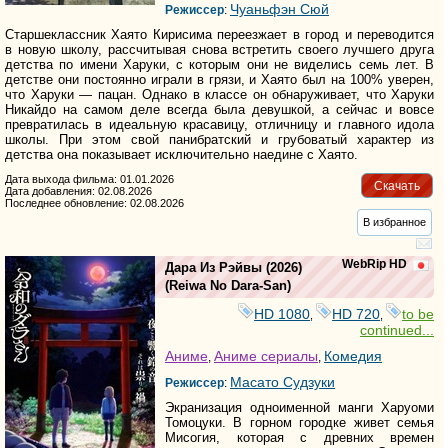
Чуаньфэн Сюй
Режиссер
:
Старшеклассник Хаято Кирисима переезжает в город и переводится
в новую школу, рассчитывая снова встретить своего лучшего друга
детства по имени Харуки, с которым они не виделись семь лет. В
детстве они постоянно играли в грязи, и Хаято был на 100% уверен,
что Харуки — пацан. Однако в классе он обнаруживает, что Харуки
Никайдо на самом деле всегда была девушкой, а сейчас и вовсе
превратилась в идеальную красавицу, отличницу и главного идола
школы. При этом свой панибратский и грубоватый характер из
детства она показывает исключительно наедине с Хаято.
Дата выхода фильма: 01.01.2026
Скачать
Дата добавления: 02.08.2026
Последнее обновление: 02.08.2026
В избранное
WebRip HD
Дара Из Рэйвы
(2026)
(
Reiwa No Dara-San
)
HD 1080
HD 720
to be
,
,
continued...
Аниме
Аниме сериалы
Комедия
,
,
Масато Судзуки
Режиссер
:
Экранизация одноименной манги Харуоми
Томоцуки. В горном городке живет семья
Мисогия, которая с древних времен