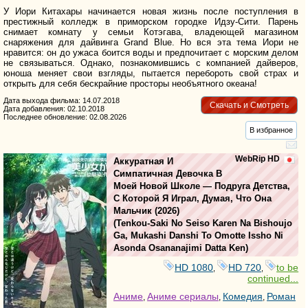
У Иори Китахары начинается новая жизнь после поступления в
престижный колледж в приморском городке Идзу-Сити. Парень
снимает комнату у семьи Котэгава, владеющей магазином
снаряжения для дайвинга Grand Blue. Но вся эта тема Иори не
нравится: он до ужаса боится воды и предпочитает с морским делом
не связываться. Однако, познакомившись с компанией дайверов,
юноша меняет свои взгляды, пытается перебороть свой страх и
открыть для себя бескрайние просторы необъятного океана!
Дата выхода фильма: 14.07.2018
Скачать и Смотреть
Дата добавления: 02.10.2018
Последнее обновление: 02.08.2026
В избранное
WebRip HD
Аккуратная И
Симпатичная Девочка В
Моей Новой Школе — Подруга Детства,
С Которой Я Играл, Думая, Что Она
Мальчик
(2026)
(
Tenkou-Saki No Seiso Karen Na Bishoujo
Ga, Mukashi Danshi To Omotte Issho Ni
Asonda Osananajimi Datta Ken
)
HD 1080
HD 720
to be
,
,
continued...
Аниме
Аниме сериалы
Комедия
Роман
,
,
,