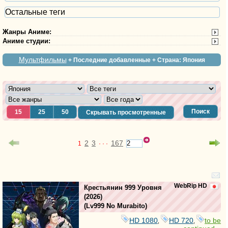
Остальные теги
Жанры Аниме
:
Аниме студии
:
Мультфильмы
+ Последние добавленные + Страна: Япония
Поиск
15
25
50
Скрывать просмотренные
2
3
167
1
· · ·
WebRip HD
Крестьянин 999 Уровня
(2026)
(
Lv999 No Murabito
)
HD 1080
HD 720
to be
,
,