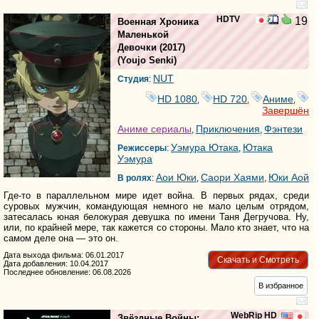
HDTV
19
Военная Хроника
Маленькой
Девочки
(2017)
(
Youjo Senki
)
NUT
Студия
:
HD 1080
HD 720
Аниме
,
,
,
Завершён
Аниме сериалы
Приключения
Фэнтези
,
,
Уэмура Ютака
Ютака
Режиссеры
:
,
Уэмура
Аои Юки
Саори Хаями
Юки Аой
В ролях
:
,
,
Где-то в параллельном мире идет война. В первых рядах, среди
суровых мужчин, командующая немного не мало целым отрядом,
затесалась юная белокурая девушка по имени Таня Дегручова. Ну,
или, по крайней мере, так кажется со стороны. Мало кто знает, что на
самом деле она — это он.
Дата выхода фильма: 06.01.2017
Скачать и Смотреть
Дата добавления: 10.04.2017
Последнее обновление: 06.08.2026
В избранное
WebRip HD
Звёздные Войны: