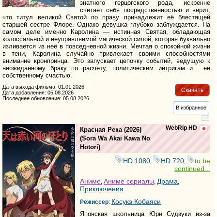
знатного герцогского рода, искренне
считает себя посредственностью и верит,
что титул великой Святой по праву принадлежит её блестящей
старшей сестре Флоре. Однако девушка глубоко заблуждается. На
самом деле именно Каролина — истинная Святая, обладающая
колоссальной и неуправляемой магической силой, которая буквально
изливается из неё в повседневной жизни. Мечтая о спокойной жизни
в тени, Каролина случайно привлекает своими способностями
внимание кронпринца. Это запускает цепочку событий, ведущую к
неожиданному браку по расчету, политическим интригам и... её
собственному счастью.
Дата выхода фильма: 01.01.2026
Скачать
Дата добавления: 05.08.2026
Последнее обновление: 05.08.2026
В избранное
WebRip HD
Красная Река
(2026)
(
Sora Wa Akai Kawa No
Hotori
)
HD 1080
HD 720
to be
,
,
continued...
Аниме
Аниме сериалы
Драма
,
,
,
Приключения
Косукэ Кобаяси
Режиссер
:
Японская школьница Юри Судзуки из-за