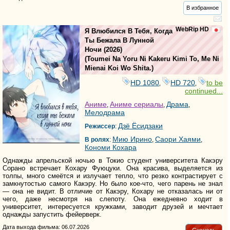
В избранное
WebRip HD
Я Влюбился В Тебя, Когда
Ты Бежала В Лунной
Ночи
(2026)
(
Toumei Na Yoru Ni Kakeru Kimi To, Me Ni
Mienai Koi Wo Shita.
)
HD 1080
HD 720
to be
,
,
continued...
Аниме
Аниме сериалы
Драма
,
,
,
Мелодрама
Дзё Ёсидзаки
Режиссер
:
Мию Ирино
Саори Хаями
В ролях
:
,
,
Кономи Кохара
Однажды апрельской ночью в Токио студент университета Какэру
Сорано встречает Кохару Фуюцуки. Она красива, выделяется из
толпы, много смеётся и излучает тепло, что резко контрастирует с
замкнутостью самого Какэру. Но было кое-что, чего парень не знал
— она не видит. В отличие от Какэру, Кохару не отказалась ни от
чего, даже несмотря на слепоту. Она ежедневно ходит в
университет, интересуется кружками, заводит друзей и мечтает
однажды запустить фейерверк.
Дата выхода фильма: 06.07.2026