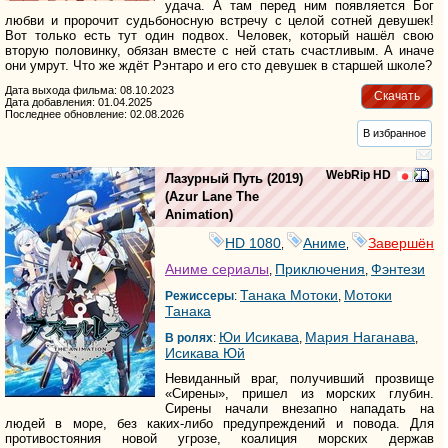
удача. А там перед ним появляется Бог
любви и пророчит судьбоносную встречу с целой сотней девушек!
Вот только есть тут один подвох. Человек, который нашёл свою
вторую половинку, обязан вместе с ней стать счастливым. А иначе
они умрут. Что же ждёт Рэнтаро и его сто девушек в старшей школе?
Дата выхода фильма: 08.10.2023
Скачать
Дата добавления: 01.04.2025
Последнее обновление: 02.08.2026
В избранное
WebRip HD
Лазурный Путь
(2019)
(
Azur Lane The
Animation
)
HD 1080
Аниме
Завершён
,
,
Аниме сериалы
Приключения
Фэнтези
,
,
Танака Мотоки
Мотоки
Режиссеры
:
,
Танака
Юи Исикава
Мария Наганава
В ролях
:
,
,
Исикава Юй
Невиданный враг, получивший прозвище
«Сирены», пришел из морских глубин.
Сирены начали внезапно нападать на
людей в море, без каких-либо предупреждений и повода. Для
противостояния новой угрозе, коалиция морских держав