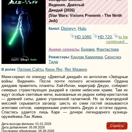
Видения. Девятый
Джедай
(2026)
(
Star Wars: Visions Presents - The Ninth
Jedi
)
Disney+
Hulu
Канал
:
,
HD 1080
HD 720
to be
,
,
continued...
Аниме сериалы
Боевик
Фантастика
,
,
Кэндзи Камияма
Сюнсукэ
Режиссеры
:
,
Тада
Патрик Сэйтц
Кион Янг
Янг Мазино
В ролях
:
,
,
Мини-сериал по эпизоду «Девятый джедай» из антологии «Звёздные
войны: Видения». После почти полного исчезновения Ордена
джедаев правитель планеты Хай-Излан, маркграф Джуро, собирает
семерых странствующих рыцарей в своем небесном храме. Там их
ждут особые световые мечи, выкованные из редких кибер-кристаллов
— древней силы, давно утраченной галактикой. Но за благородной
миссией скрывается заговор: шесть из семи гостей оказываются
агентами ситхов, намеренными уничтожить Джуро и остатки ордена.
Спастись удается лишь Каре — дочери легендарного кузнеца-
оружейника Лах Жима.
Дата выхода фильма: 01.01.2026
Скачать
Дата добавления: 05.08.2026
Последнее обновление: 05.08.2026